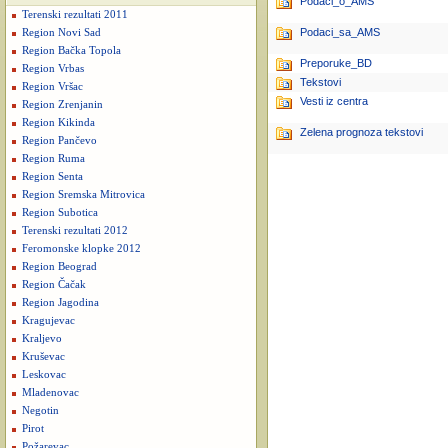
Podaci_o_AMS
Terenski rezultati 2011
Podaci_sa_AMS
Region Novi Sad
Region Bačka Topola
Preporuke_BD
Region Vrbas
Tekstovi
Region Vršac
Vesti iz centra
Region Zrenjanin
Region Kikinda
Zelena prognoza tekstovi
Region Pančevo
Region Ruma
Region Senta
Region Sremska Mitrovica
Region Subotica
Terenski rezultati 2012
Feromonske klopke 2012
Region Beograd
Region Čačak
Region Jagodina
Kragujevac
Kraljevo
Kruševac
Leskovac
Mladenovac
Negotin
Pirot
Požarevac