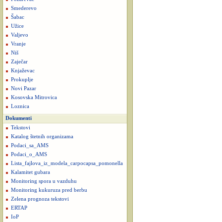
Smederevo
Šabac
Užice
Valjevo
Vranje
Niš
Zaječar
Knjaževac
Prokuplje
Novi Pazar
Kosovska Mitrovica
Loznica
Dokumenti
Tekstovi
Katalog štetnih organizama
Podaci_sa_AMS
Podaci_o_AMS
Lista_fajlova_iz_modela_carpocapsa_pomonella
Kalamitet gubara
Monitoring spora u vazduhu
Monitoring kukuruza pred berbu
Zelena prognoza tekstovi
ERTAP
IoP