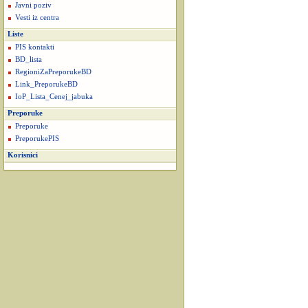
Javni poziv
Vesti iz centra
Liste
PIS kontakti
BD_lista
RegioniZaPreporukeBD
Link_PreporukeBD
IoP_Lista_Cenej_jabuka
Preporuke
Preporuke
PreporukePIS
Korisnici