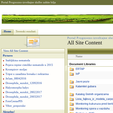
Portal Prognozno-izveštajne službe zaštite bilja
Home
Terenski rezultati
Portal Prognozno-izveštajne služ
All Site Content
View All Site Content
Pictures
Name
Stabljikina nematoda
Document Libraries
Pojava repine cistolike nematode u 2015
ERTAP
Krompirov moljac
IoP
Tripsi u zasadima bresaka i nektarina
Ječam_08042016
Javni poziv
Drosophila_suzukii_12092016
Kalamitet gubara
Halyomorpha halys
Drosophila_suzukii_28022017
Katalog štetnih organizama
Drosophila_suzukii_20032017
Lista_fajlova_iz_modela_car
FotoCentarPIS
Monitoring kukuruza pred ber
Viber_preporuke
Monitoring spora u vazduhu
Aktuelno!