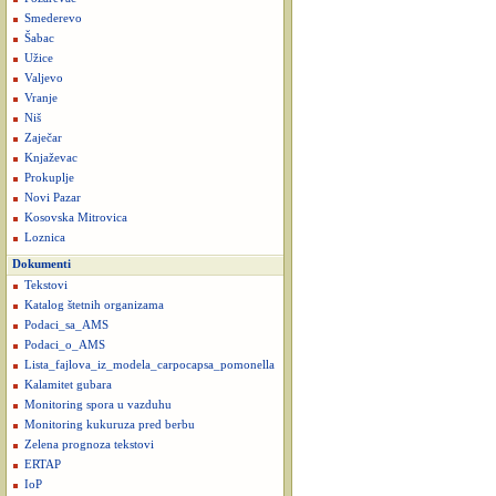
Smederevo
Šabac
Užice
Valjevo
Vranje
Niš
Zaječar
Knjaževac
Prokuplje
Novi Pazar
Kosovska Mitrovica
Loznica
Dokumenti
Tekstovi
Katalog štetnih organizama
Podaci_sa_AMS
Podaci_o_AMS
Lista_fajlova_iz_modela_carpocapsa_pomonella
Kalamitet gubara
Monitoring spora u vazduhu
Monitoring kukuruza pred berbu
Zelena prognoza tekstovi
ERTAP
IoP