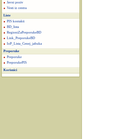
Javni poziv
Vesti iz centra
Liste
PIS kontakti
BD_lista
RegioniZaPreporukeBD
Link_PreporukeBD
IoP_Lista_Cenej_jabuka
Preporuke
Preporuke
PreporukePIS
Korisnici