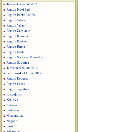
Terenski rezultati 2011
Region Novi Sad
Region Bačka Topola
Region Vrbas
Region Vršac
Region Zrenjanin
Region Kikinda
Region Pančevo
Region Ruma
Region Senta
Region Sremska Mitrovica
Region Subotica
Terenski rezultati 2012
Feromonske klopke 2012
Region Beograd
Region Čačak
Region Jagodina
Kragujevac
Kraljevo
Kruševac
Leskovac
Mladenovac
Negotin
Pirot
Požarevac