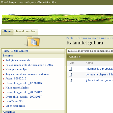
Portal Prognozno-izveštajne službe zaštite bilja
Home
Terenski rezultati
Portal Prognozno-izveštajne služb
Kalamitet gubara
Lista sa linkovima ka dokumentima d
View All Site Content
Pictures
Actions
Stabljikina nematoda
Type
Name
Pojava repine cistolike nematode u 2015
Informacija o prepara
Krompirov moljac
Tripsi u zasadima bresaka i nektarina
Lymantria dispar mini
Ječam_08042016
ljuba mihailovic gubar 
Drosophila_suzukii_12092016
Halyomorpha halys
Drosophila_suzukii_28022017
Drosophila_suzukii_20032017
FotoCentarPIS
Viber_preporuke
Aktuelno!