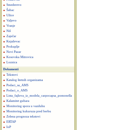
Smederevo
Šabac
Užice
Valjevo
Vranje
Niš
Zaječar
Knjaževac
Prokuplje
Novi Pazar
Kosovska Mitrovica
Loznica
Dokumenti
Tekstovi
Katalog štetnih organizama
Podaci_sa_AMS
Podaci_o_AMS
Lista_fajlova_iz_modela_carpocapsa_pomonella
Kalamitet gubara
Monitoring spora u vazduhu
Monitoring kukuruza pred berbu
Zelena prognoza tekstovi
ERTAP
IoP