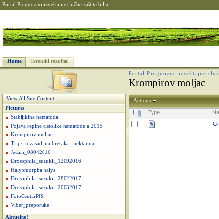
Portal Prognozno-izveštajne službe zaštite bilja
Home
Terenski rezultati
Portal Prognozno-izveštajne služb
Krompirov moljac
View All Site Content
Actions
Pictures
Type
N
Stabljikina nematoda
Gr
Pojava repine cistolike nematode u 2015
Krompirov moljac
Tripsi u zasadima bresaka i nektarina
Ječam_08042016
Drosophila_suzukii_12092016
Halyomorpha halys
Drosophila_suzukii_28022017
Drosophila_suzukii_20032017
FotoCentarPIS
Viber_preporuke
Aktuelno!