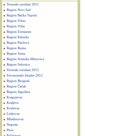
Terenski rezultati 2011
Region Novi Sad
Region Bačka Topola
Region Vrbas
Region Vršac
Region Zrenjanin
Region Kikinda
Region Pančevo
Region Ruma
Region Senta
Region Sremska Mitrovica
Region Subotica
Terenski rezultati 2012
Feromonske klopke 2012
Region Beograd
Region Čačak
Region Jagodina
Kragujevac
Kraljevo
Kruševac
Leskovac
Mladenovac
Negotin
Pirot
Požarevac