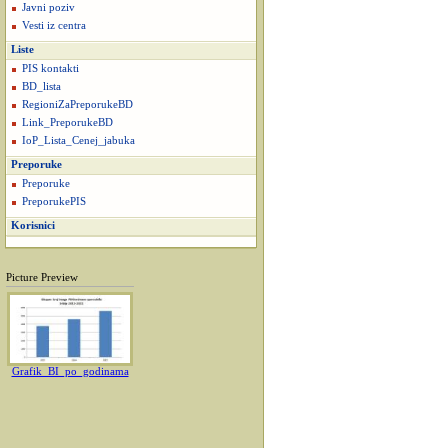
Javni poziv
Vesti iz centra
Liste
PIS kontakti
BD_lista
RegioniZaPreporukeBD
Link_PreporukeBD
IoP_Lista_Cenej_jabuka
Preporuke
Preporuke
PreporukePIS
Korisnici
Picture Preview
Grafik_BI_po_godinama