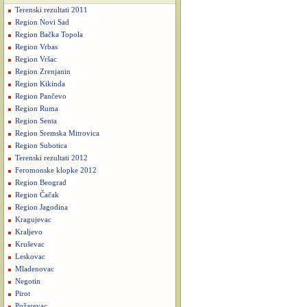
Terenski rezultati 2011
Region Novi Sad
Region Bačka Topola
Region Vrbas
Region Vršac
Region Zrenjanin
Region Kikinda
Region Pančevo
Region Ruma
Region Senta
Region Sremska Mitrovica
Region Subotica
Terenski rezultati 2012
Feromonske klopke 2012
Region Beograd
Region Čačak
Region Jagodina
Kragujevac
Kraljevo
Kruševac
Leskovac
Mladenovac
Negotin
Pirot
Požarevac