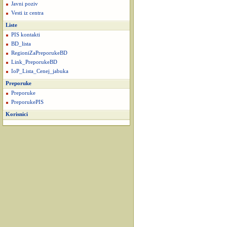
Javni poziv
Vesti iz centra
Liste
PIS kontakti
BD_lista
RegioniZaPreporukeBD
Link_PreporukeBD
IoP_Lista_Cenej_jabuka
Preporuke
Preporuke
PreporukePIS
Korisnici