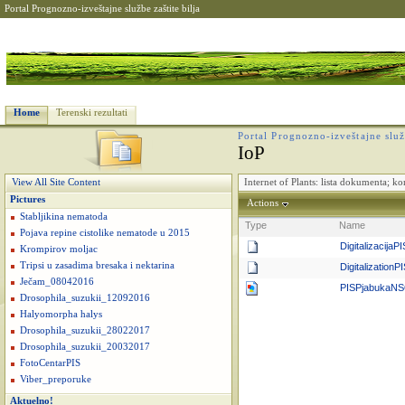
Portal Prognozno-izveštajne službe zaštite bilja
Home
Terenski rezultati
Portal Prognozno-izveštajne služb
IoP
Internet of Plants: lista dokumenta; k
View All Site Content
Pictures
Actions
Stabljikina nematoda
Type
Name
Pojava repine cistolike nematode u 2015
Digitalizacija
Krompirov moljac
Tripsi u zasadima bresaka i nektarina
Digitalizatio
Ječam_08042016
PISPjabukaN
Drosophila_suzukii_12092016
Halyomorpha halys
Drosophila_suzukii_28022017
Drosophila_suzukii_20032017
FotoCentarPIS
Viber_preporuke
Aktuelno!