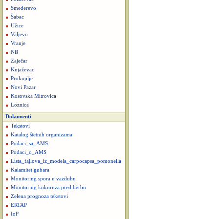
Smederevo
Šabac
Užice
Valjevo
Vranje
Niš
Zaječar
Knjaževac
Prokuplje
Novi Pazar
Kosovska Mitrovica
Loznica
Dokumenti
Tekstovi
Katalog štetnih organizama
Podaci_sa_AMS
Podaci_o_AMS
Lista_fajlova_iz_modela_carpocapsa_pomonella
Kalamitet gubara
Monitoring spora u vazduhu
Monitoring kukuruza pred berbu
Zelena prognoza tekstovi
ERTAP
IoP