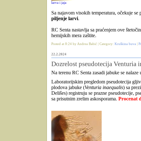
larva i jaja
Sa najavom visokih temperatura, očekuje se 
piljenje larvi
.
RC Senta nastavlja sa praćenjem ove štetočin
hemijskih mera zaštite.
Posted at 8:24 by Andrea Babić | Category:
Kruškina buva
|
P
22.2.2024
Dozrelost pseudotecija Venturia i
Na terenu RC Senta zasadi jabuke se nalaze
Laboratorijskim pregledom pseudotecija gljiv
plodova jabuke (
Venturia inaequalis
) sa prez
Delišes) registruju se prazne pseudotecije, p
sa prisutnim zrelim askosporama.
Procenat d