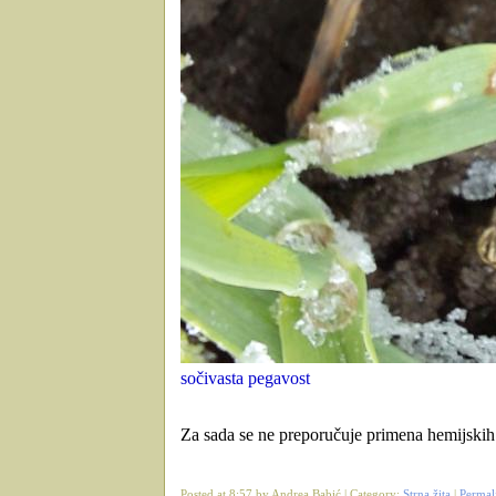
sočivasta pegavost
Za sada se ne preporučuje primena hemijskih
Posted at 8:57 by Andrea Babić | Category:
Strna žita
|
Permal