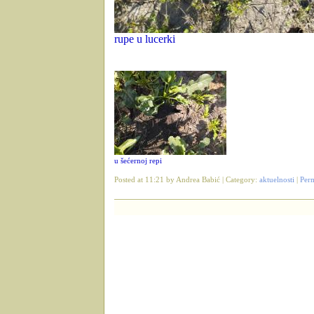
rupe u lucerki
u šećernoj repi
Posted at 11:21 by Andrea Babić | Category:
aktuelnosti
|
Per