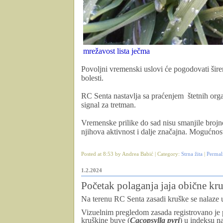
mrežavost lista ječma
Povoljni vremenski uslovi će pogodovati šire
bolesti.
RC Senta nastavlja sa praćenjem štetnih orga
signal za tretman.
Vremenske prilike do sad nisu smanjile brojn
njihova aktivnost i dalje značajna. Mogućnost
Posted at 8:53 by Andrea Babić | Category:
Strna žita
|
Permal
1.2.2024
Početak polaganja jaja obične kr
Na terenu RC Senta zasadi kruške se nalaze
Vizuelnim pregledom zasada registrovano je 
kruškine buve (
Cacopsylla pyri
) u indeksu na