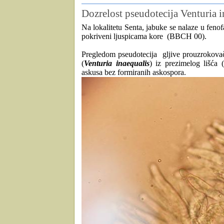
Dozrelost pseudotecija Venturia i
Na lokalitetu Senta, jabuke se nalaze u fenofaz
pokriveni ljuspicama kore (BBCH 00).
Pregledom pseudotecija gljive prouzrokovača
(
Venturia inaequalis
) iz prezimelog lišća (
askusa bez formiranih askospora.