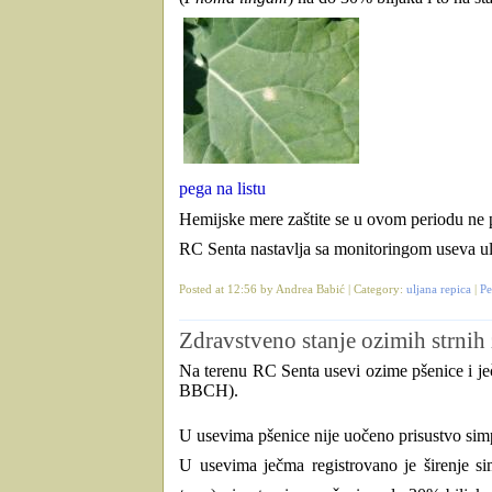
pega na listu
Hemijske mere zaštite se u ovom periodu ne 
RC Senta nastavlja sa monitoringom useva ul
Posted at 12:56 by Andrea Babić | Category:
uljana repica
|
Pe
Zdravstveno stanje ozimih strnih 
Na terenu RC Senta usevi ozime pšenice i j
BBCH).
U usevima pšenice nije uočeno prisustvo sim
U usevima ječma registrovano je širenje si