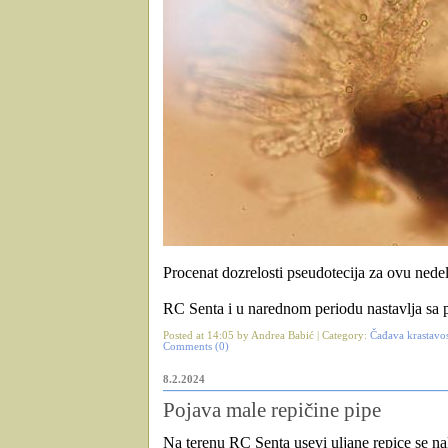
Procenat dozrelosti pseudotecija za ovu nedel
RC Senta i u narednom periodu nastavlja sa p
Posted at 14:05 by Andrea Babić | Category:
Čađava krastavos
Comments (0)
8.2.2024
Pojava male repičine pipe
Na terenu RC Senta usevi uljane repice se nalaz