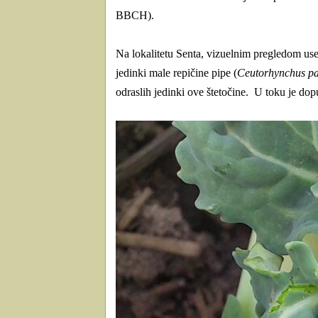
BBCH).
Na lokalitetu Senta, vizuelnim pregledom usev
jedinki male repičine pipe (
Ceutorhynchus pal
odraslih jedinki ove štetočine.
U toku je dopu