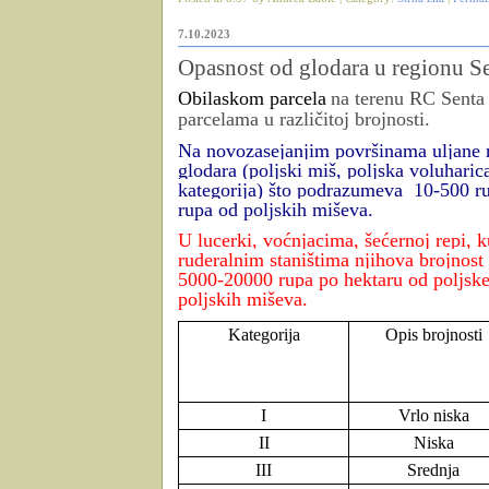
7.10.2023
Opasnost od glodara u regionu S
Obilaskom parcela
na terenu RC Senta 
parcelama u različitoj brojnosti.
Na novozasejanjim površinama uljane re
glodara (poljski miš, poljska voluharic
kategorija) što podrazumeva 10-500 ru
rupa od poljskih miševa.
U lucerki, voćnjacima, šećernoj repi, k
ruderalnim staništima njihova brojnost
5000-20000 rupa po hektaru od poljske
poljskih miševa.
Kategorija
Opis brojnosti
I
Vrlo niska
II
Niska
III
Srednja