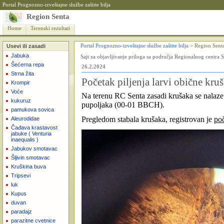
Portal Prognozno-izveštajne službe zaštite bilja
Region Senta
Home
Terenski rezultati
Usevi ili zasadi
Portal Prognozno-izveštajne službe zaštite bilja
>
Region Sent
Jabuka
Sajt za objavljivanje priloga sa područja Regionalnog centra S
Šećerna repa
26.2.2024
Strna žita
Početak piljenja larvi obične kru
Krompir
Voće
Na terenu RC Senta zasadi krušaka se nalaze 
kukuruz
pupoljaka (00-01 BBCH).
pamukova sovica
Pregledom stabala krušaka, registrovan je
poč
Aleurodidae
Čađava krastavost
jabuke ( Venturia
inaequalis )
Jabukov smotavac
Šljivin smotavac
Kruškina buva
Tripsevi
luk
Kupus
duvan
paradajz
parazitne cvetnice