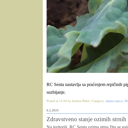
RC Senta nastavlja sa praćenjem repičinih pi
suzbijanje.
Posted at 11:04 by Andrea Babić | Category:
uljana repica
|
Pe
6.2.2024
Zdravstveno stanje ozimih strnih 
Na teritoriji RC Senta ozima strna žita se n