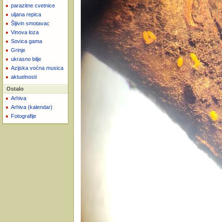
parazitne cvetnice
uljana repica
Šljivin smotavac
Vinova loza
Sovica gama
Grinje
ukrasno bilje
Azijska voćna musica
aktuelnosti
Ostalo
Arhiva
Arhiva (kalendar)
Fotografije