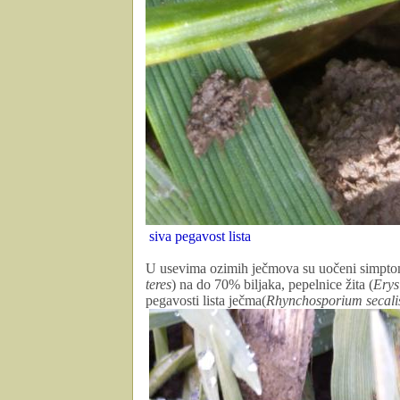
siva pegavost lista
U usevima ozimih ječmova su uočeni simptomi
teres
) na do 70% biljaka, pepelnice žita (
Erys
pegavosti lista ječma(
Rhynchosporium secali