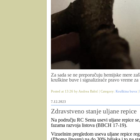
Za sada se ne preporučuju hemijske mere zašt
kruškine buve i signaliziraće pravo vreme za 
Posted at 13:26 by Andrea Babić | Category:
Kruškina buva
|
7.12.2023
Zdravstveno stanje uljane repice
Na području RC Senta usevi uljane repice se, 
fazama razvoja listova (BBCH 17-19).
Vizuelnim pregledom useva uljane repice regi
(
Phoma lingam
) na do 30% biljaka i to na sta