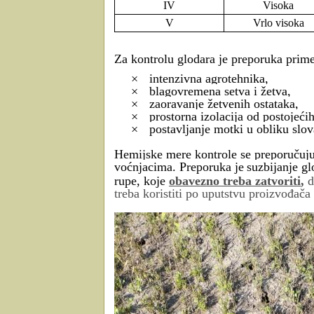
IV
Visoka
V
Vrlo visoka
Za kontrolu glodara je preporuka prim
×
intenzivna agrotehnika,
×
blagovremena setva i žetva,
×
zaoravanje žetvenih ostataka,
×
prostorna izolacija od postojećih
×
postavljanje motki u obliku slova
Hemijske mere kontrole se preporučuj
voćnjacima. Preporuka je
suzbijanje g
rupe, koje
obavezno treba zatvoriti
,
d
treba koristiti po uputstvu proizvođača