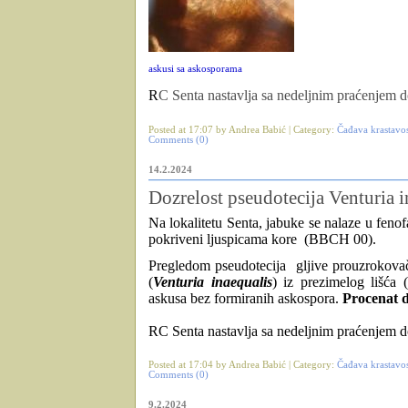
askusi sa askosporama
R
C Senta nastavlja sa nedeljnim praćenjem d
Posted at 17:07 by Andrea Babić | Category:
Čađava krastavos
Comments (0)
14.2.2024
Dozrelost pseudotecija Venturia i
Na lokalitetu Senta, jabuke se nalaze u fenofaz
pokriveni ljuspicama kore (BBCH 00).
Pregledom pseudotecija gljive prouzrokovača
(
Venturia inaequalis
) iz prezimelog lišća (
askusa bez formiranih askospora.
Procenat d
R
C Senta nastavlja sa nedeljnim praćenjem d
Posted at 17:04 by Andrea Babić | Category:
Čađava krastavos
Comments (0)
9.2.2024