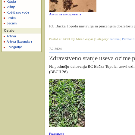
Kajsija
Višnja
Koštičavo voće
Askusi sa askosporama
Leska
Ječam
RC Bačka Topola nastavlja sa praćenjem dozrelosti 
Ostalo
Arhiva
Posted at 14:01 by Mira Gašpar | Category:
Jabuka
|
Permalin
Arhiva (kalendar)
Fotografije
7.2.2024
Zdravstveno stanje useva ozime p
Na području delovanja RC Bačka Topola, usevi ozime
(BBCH 26).
Faza razvoja