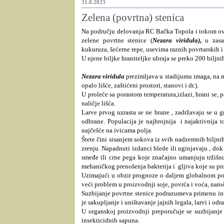
31.8.2023
Zelena (povrtna) stenica
Na području delovanja RC Bačka Topola i tokom ove 
zelene povrtne stenice (
Nezara viridula),
u zasa
kukuruza, šećerne repe, usevima raznih povrtarskih i
U njene biljke hraniteljke ubraja se preko 200 biljnih 
Nezara viridula
prezimljava u stadijumu imaga, na 
opalo lišće, zaštićeni prostori, stanovi i dr.).
U proleće sa porastom temperatura,izlazi, hrani se, p
naličje lišća.
Larve prvog uzrasta se ne hrane , zadržavaju se u 
odbrane. Populacija je najbrojnija
i najaktivnija 
najčešće na ivicama polja.
Štete čini sisanjem sokova iz svih nadzemnih biljni
zrenju. Napadnuti izdanci blede ili uginjavaju , do
smeđe ili crne pega koje značajno umanjuju tržišn
mehaničkog prenošenja bakterija i
gljiva koje su pr
Uzimajući u obzir prognoze o daljem globalnom por
veći problem u proizvodnji soje, povrća i voća, naro
Suzbijanje povrtne stenice podrazumeva primenu i
je sakupljanje i uništavanje jajnih legala, larvi i odra
U organskoj proizvodnji preporučuje se suzbijanje 
insekticidnih sapuna.