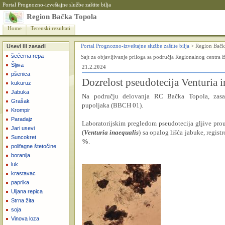
Portal Prognozno-izveštajne službe zaštite bilja
Region Bačka Topola
Home
Terenski rezultati
Usevi ili zasadi
Portal Prognozno-izveštajne službe zaštite bilja
>
Region Bačk
šećerna repa
Sajt za objavljivanje priloga sa područja Regionalnog centra 
Šljiva
21.2.2024
pšenica
Dozrelost pseudotecija Venturia i
kukuruz
Jabuka
Na području delovanja RC Bačka Topola, zasa
Grašak
pupoljaka (BBCH 01).
Krompir
Paradajz
Laboratorijskim pregledom pseudotecija gljive prou
Jari usevi
(
Venturia inaequalis
) sa opalog lišća jabuke, regist
Suncokret
%
.
polifagne štetočine
boranija
luk
krastavac
paprika
Uljana repica
Strna žita
soja
Vinova loza