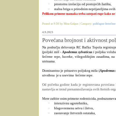
·
prostornu izolaciju od postojećih žarišta,
·
stalna briga o prirodnim neprijateljima ovih
Prilikom primene mamaka treba zatrpati rupe kako ne b
Posted at 9:58 by Mira Gašpar | Category:
polifagne štetočine
4.9.2023
Povećana brojnost i aktivnost pol
Na području delovanja RC Bačka Topola registruje 
(
poljski miš -
Apodemus sylvaticus
i poljska voluh
šećerne repe, lucerke, višegodišnjim zasadima, na
utrinama.
Dominantno je prisustvo poljskog miša (
Apodemus s
utvrđena
je u usevima
šećerne repe.
Od početka godine kada je registrovana povećana b
nastavlja se trend prenamnožavanja ovih štetnih or
Mere zaštite osim primene rodenticida, podrazumevaj
·
intenzivnu agrotehniku,
·
blagovremenu setvu i žetvu,
·
zaoravanje žetvenih ostataka,