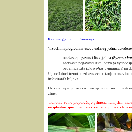
Usev ozimog ječma
Faza razvoja
Vizuelnim pregledima useva ozimog ječma utvrđeno j
·
mrežaste pegavosti lista ječma (
Pyrenophor
·
sočivaste pegavosti lista ječma
(Rhynchosp
·
pepelnice žita
(Erisyphae gramminis
)
na do
Upoređujući trenutno zdravstveno stanje u usevim
infestiranih biljaka.
Ovo značajno prisustvo i širenje simptoma naveden
zime.
Trenutno se ne preporučuje primena hemijskih mera 
neophodan oprez i redovno prisustvo proizvođača n