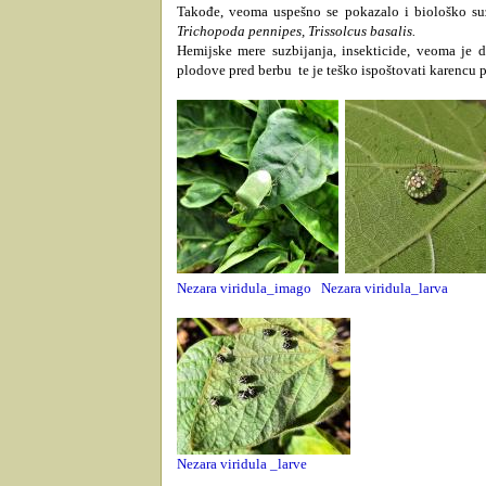
Takođe, veoma uspešno se pokazalo i biološko su
Trichopoda pennipes, Trissolcus basalis.
Hemijske mere suzbijanja, insekticide, veoma je d
plodove pred berbu
te je teško ispoštovati karencu p
Nezara viridula_imago
Nezara viridula_larva
Nezara viridula _larve