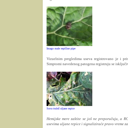
Imago male repičine pipe
Vizuelnim pregledima useva registrovano je i pri
Simptomi navedenog patogena registruju se isključivo
Suva trulež uljane repice
Hemijske mere zaštite se još ne preporučuju, a R
usevima uljane repice i signaliziraće pravo vreme za