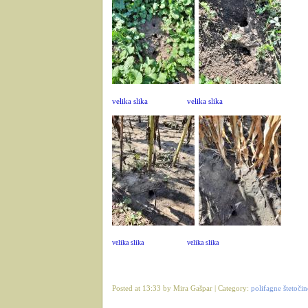
velika slika
velika slika
velika slika
velika slika
Posted at 13:33 by Mira Gašpar | Category:
polifagne štetočin