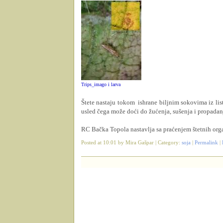
Trips_imago i larva
Štete nastaju tokom
ishrane biljnim sokovima iz lis
usled čega može doći do žućenja, sušenja i propadanj
RC Bačka Topola nastavlja sa praćenjem štetnih org
Posted at 10:01 by Mira Gašpar | Category:
soja
|
Permalink
|