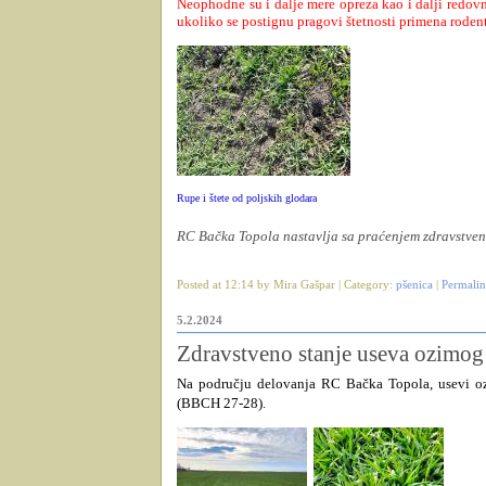
Neophodne su i dalje mere opreza kao i dalji redovn
ukoliko se postignu pragovi štetnosti primena rodent
Rupe i štete od poljskih glodara
RC Bačka Topola nastavlja sa praćenjem zdravstveno
Posted at 12:14 by Mira Gašpar | Category:
pšenica
|
Permali
5.2.2024
Zdravstveno stanje useva ozimog
Na području delovanja RC Bačka Topola, usevi 
(BBCH 27-28).