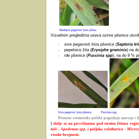
Mrežasta pegavost lista ječma
Vizuelnim pregledima useva ozime pšenice utvrđe
sive pegavosti lista pšenice (
Septoria trit
-
pepelnice žita (
Erysiphe graminis
) na d
-
rđe pšenice (
Puccinia spp
), na do 9 % pr
-
Siva pegavost lista pšenice
Puccinia spp
Prisutne vremenske prilike pogoduju razvoju i š
I dalje se na površinama pod strnim žitima regist
miš -
Apodemus spp.
i poljska voluharica -
Microt
visoke brojnosti.