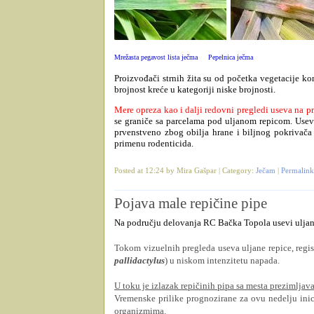
Mrežasta pegavost lista ječma
Pepelnica ječma
Proizvođači strnih žita su od početka vegetacije kon
brojnost kreće u kategoriji niske brojnosti.
Mere opreza kao i dalji redovni pregledi useva na p
se graniče sa parcelama pod uljanom repicom. Usev
prvenstveno zbog obilja hrane i biljnog pokrivača
primenu rodenticida.
Posted at 12:24 by Mira Gašpar | Category:
Ječam
|
Permalink
Pojava male repičine pipe
Na području delovanja RC Bačka Topola usevi uljane 
Tokom vizuelnih pregleda useva uljane repice, regis
pallidactylus
) u niskom intenzitetu napada.
U toku je izlazak repičinih pipa sa mesta prezimljava
Vremenske prilike prognozirane za ovu nedelju inic
organizmima.