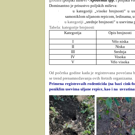
glodara (
poljski miševi -
Apodemus spp.
i poljska vo
Dominantno je prisustvo poljskih miševa:
·
u kategoriji „visoke brojnosti“ u 
samoniklom uljanom repicom, ledinama, utr
·
u kategoriji
„srednje brojnosti“ u usevima 
Tabela: kategorije brojnosti
Kategorija
Opis brojnosti
I
Vrlo niska
II
Niska
III
Srednja
IV
Visoka
V
Vrlo visoka
Od početka godine kada je registrovana povećana br
se trend prenamnožavanja ovih štetnih organizama.
Primena registrovaih rodenticida (na bazi cink-fo
poniklim usevima uljane repice, kao i na
uvratina