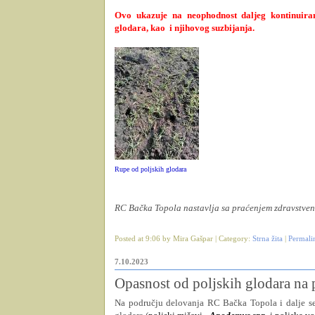
Ovo ukazuje na neophodnost daljeg kontinuiran
glodara, kao
i njihovog suzbijanja.
Rupe od poljskih glodara
RC Bačka Topola nastavlja sa praćenjem zdravstveno
Posted at 9:06 by Mira Gašpar | Category:
Strna žita
|
Permali
7.10.2023
Opasnost od poljskih glodara na
Na području delovanja RC Bačka Topola i dalje se 