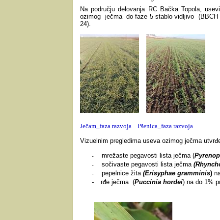
Na području delovanja RC Bačka Topola, usevi o
ozimog ječma do faze 5 stablo vidljivo
(BBCH 2
24).
Ječam_faza razvoja
Pšenica_faza razvoja
Vizuelnim pregledima useva ozimog ječma utvrđen
mrežaste pegavosti lista ječma (
Pyrenop
-
sočivaste pegavosti lista ječma
(Rhynch
-
pepelnice žita
(Erisyphae gramminis
)
na
-
-
rđe ječma (
Puccinia hordei
) na do 1% pr