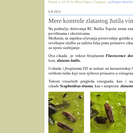
Posted at 12:34 by Mira Gašpar | Category:
polifagne štetočin
6.8.2023
Mere kontrole zlatastog žutila vi
Na području delovanja RC Bačka Topola nema znač
površinama i okućnicama.
Međutim, sa aspekta očuvanja proizvodnje grožđa n
izveštajne službe za zaštitu bilja prate prisustvo cik
za njeno suzbijanje.
Ova cikada
je vektor fitoplazme
Flavescence do
loze,
zlatasto žutilo.
I cikada i fitoplazma FD se nalaze na karantinskoj l
velikom riziku koji nosi njihovo prisustvo u vinogra
Tokom vizuelnih pregleda vinograda, kao i na 
cikade
Scaphoideus titanus
, kao i simptomi
zlatasto