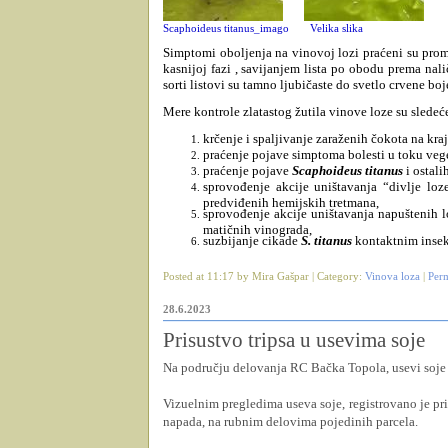
Scaphoideus titanus_imago
Velika slika
Simptomi oboljenja na vinovoj lozi praćeni su pro
kasnijoj fazi , savijanjem lista po obodu prema nali
sorti listovi su tamno ljubičaste do svetlo crvene boje
Mere kontrole zlatastog žutila vinove loze su sledeć
krčenje i spaljivanje zaraženih čokota na kra
praćenje pojave simptoma bolesti u toku vege
praćenje pojave
Scaphoideus titanus
i ostal
sprovođenje akcije uništavanja “divlje l
predviđenih hemijskih tretmana,
sprovođenje akcije uništavanja napuštenih 
matičnih vinograda,
suzbijanje cikade
S. titanus
kontaktnim insek
Posted at 11:17 by Mira Gašpar | Category:
Vinova loza
|
Per
28.6.2023
Prisustvo tripsa u usevima soje
Na području delovanja RC Bačka Topola, usevi soje 
Vizuelnim pregledima useva soje, registrovano je pris
napada, na rubnim delovima pojedinih parcela.