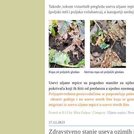
Takođe, tokom vizuelnih pregleda useva uljane repic
(poljski miš i poljska voluharica), u kategoriji sredn
Rupa od poljskih glodara
Aktivna rupa od poljskih glodara
Usevi uljane repice su pogodno stanište za njih
pokrivača koji ih štiti od predatora a ujedno onemo
Poljoprivrednim proizvođačima se preporučuje prime
obratiti pažnju i na useve strnih žita koja se gra
migrirati iz useva uljane repice u useve strnih žita.
Posted at 8:13 by Mira Gašpar | Category:
Uljana repica
|
Per
27.12.2023
Zdravstveno stanje useva ozimih s