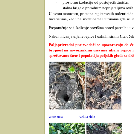
·
prostornu izolaciju od postojećih žarišta,
·
stalna briga o prirodnim neprijateljima ovih
U ovom momentu, primena registrovaih rodenticida 
lucerištima, kao i na
uvratinama i utrinama gde se uo
Preporučuje se i
košenje površina pored parcela i uv
Nakon nicanja uljane repice i ozimih strnih žita oček
Poljoprivredni proizvođači se upozoravaju da ć
brojnost na novoizniklim usevima uljane repice i
sprečavamo štete i populaciju poljskih glodara d
velika slika
velika slika