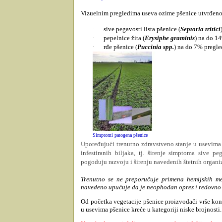
Vizuelnim pregledima useva ozime pšenice utvrđeno j
·
sive pegavosti lista pšenice (
Septoria tritici
·
pepelnice žita (
Erysiphe graminis
) na do 1
·
rđe pšenice (
Puccinia spp.
) na do 7% pregle
Simptomi patogena pšenice
Upoređujući trenutno zdravstveno stanje u usevima 
infestiranih biljaka, tj. širenje simptoma sive pe
pogoduju razvoju i širenju navedenih štetnih organ
Trenutno se ne preporučuje primena hemijskih mer
navedeno upućuje da je neophodan oprez i redovno 
Od početka vegetacije pšenice proizvođači vrše kont
u usevima pšenice kreće u kategoriji niske brojnosti.