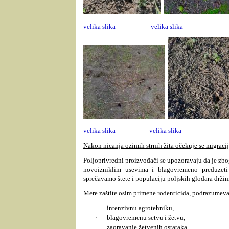
velika slika
velika slika
velika slika
velika slika
Nakon nicanja ozimih strnih žita očekuje se migracij
Poljoprivredni proizvođači se upozoravaju da je 
novoizniklim usevima i blagovremeno preduzeti
sprečavamo štete i populaciju poljskih glodara drž
Mere zaštite osim primene rodenticida, podrazumevaj
·
intenzivnu agrotehniku,
·
blagovremenu setvu i žetvu,
·
zaoravanje žetvenih ostataka,