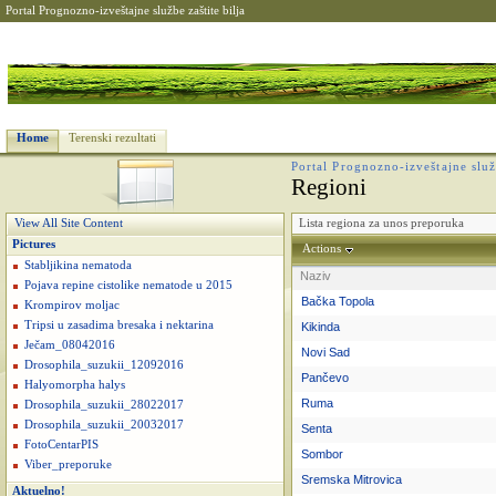
Portal Prognozno-izveštajne službe zaštite bilja
Home
Terenski rezultati
Portal Prognozno-izveštajne služb
Regioni
Lista regiona za unos preporuka
View All Site Content
Pictures
Actions
Stabljikina nematoda
Naziv
Pojava repine cistolike nematode u 2015
Bačka Topola
Krompirov moljac
Tripsi u zasadima bresaka i nektarina
Kikinda
Ječam_08042016
Novi Sad
Drosophila_suzukii_12092016
Pančevo
Halyomorpha halys
Ruma
Drosophila_suzukii_28022017
Drosophila_suzukii_20032017
Senta
FotoCentarPIS
Sombor
Viber_preporuke
Sremska Mitrovica
Aktuelno!