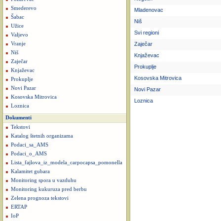
Smederevo
Mladenovac
Šabac
Niš
Užice
Svi regioni
Valjevo
Vranje
Zaječar
Niš
Knjaževac
Zaječar
Prokuplje
Knjaževac
Kosovska Mitrovica
Prokuplje
Novi Pazar
Novi Pazar
Kosovska Mitrovica
Loznica
Loznica
Dokumenti
Tekstovi
Katalog štetnih organizama
Podaci_sa_AMS
Podaci_o_AMS
Lista_fajlova_iz_modela_carpocapsa_pomonella
Kalamitet gubara
Monitoring spora u vazduhu
Monitoring kukuruza pred berbu
Zelena prognoza tekstovi
ERTAP
IoP