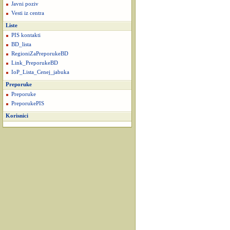
Javni poziv
Vesti iz centra
Liste
PIS kontakti
BD_lista
RegioniZaPreporukeBD
Link_PreporukeBD
IoP_Lista_Cenej_jabuka
Preporuke
Preporuke
PreporukePIS
Korisnici