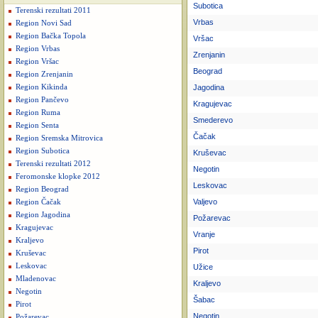
Subotica
Terenski rezultati 2011
Vrbas
Region Novi Sad
Region Bačka Topola
Vršac
Region Vrbas
Zrenjanin
Region Vršac
Beograd
Region Zrenjanin
Region Kikinda
Jagodina
Region Pančevo
Kragujevac
Region Ruma
Smederevo
Region Senta
Čačak
Region Sremska Mitrovica
Region Subotica
Kruševac
Terenski rezultati 2012
Negotin
Feromonske klopke 2012
Leskovac
Region Beograd
Valjevo
Region Čačak
Region Jagodina
Požarevac
Kragujevac
Vranje
Kraljevo
Pirot
Kruševac
Leskovac
Užice
Mladenovac
Kraljevo
Negotin
Šabac
Pirot
Negotin
Požarevac