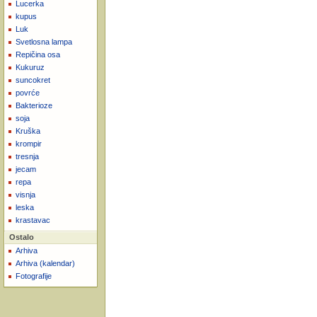
Lucerka
kupus
Luk
Svetlosna lampa
Repičina osa
Kukuruz
suncokret
povrće
Bakterioze
soja
Kruška
krompir
tresnja
jecam
repa
visnja
leska
krastavac
Ostalo
Arhiva
Arhiva (kalendar)
Fotografije