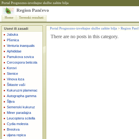
Portal Prognozno-izveštajne službe zaštite bilja
Region Pančevo
Home
Terenski rezultati
Usevi ili zasadi
Portal Prognozno-izveštajne službe zaštite bilja
>
Region Panč
Jabuka
There are no posts in this category.
Pšenica
Venturia inaequalis
Aphididae
Pamukova sovica
Cercospora beticola
Korovi
Stenice
Vinova loza
Štitaste vaši
Kukuruzni plamenac
Autographa gamma
Šljiva
Semenski kukuruz
Miner paradajza
Leucoptera scitella
Cydia molesta
Breskva
uljana repica