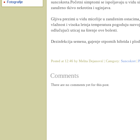
suncokreta.Početni simptomi se ispoljavaju u vidu si
Fotografije
zaraženo tkivo nekrotira i uginjava.
Gljiva prezimi u vidu micelije u zaraženim ostacima
vlažnost i visoka letnja temperatura pogoduju razvo
odlučujući uticaj na širenje ove bolesti.
Dezinfekcija semena, gajenje otpornih hibrida i plod
Posted at 12:46 by Melita Dejanović | Category:
Suncokret
|
P
Comments
There are no comments yet for this post.