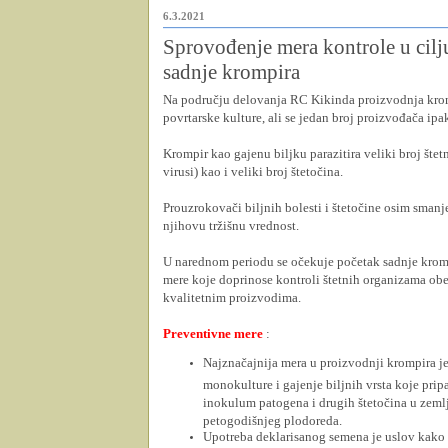
6.3.2021
Sprovođenje mera kontrole u cilj
sadnje krompira
Na području delovanja RC Kikinda proizvodnja krom
povrtarske kulture, ali se jedan broj proizvođača ipa
Krompir kao gajenu biljku parazitira veliki broj štet
virusi) kao i veliki broj štetočina.
Prouzrokovači biljnih bolesti i štetočine osim smanj
njihovu tržišnu vrednost.
U narednom periodu se očekuje početak sadnje krom
mere koje doprinose kontroli štetnih organizama ob
kvalitetnim proizvodima.
Preventivne mere
:
Najznačajnija mera u proizvodnji krompira j
monokulture i gajenje biljnih vrsta koje pripa
inokulum patogena i drugih štetočina u zemlj
petogodišnjeg plodoreda.
Upotreba deklarisanog semena je uslov kako bi