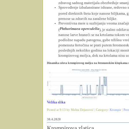
zdravog sadnog materijala obezbeđuje smanje
Sprovođenje izbalansirane ishrane, redovno su
pored direktnih šteta koje nanose biljkama, 
prenose sa zdravih na zaražene biljke.
Preventivna mere u suzbijanju veoma značaj
Phthorimaea operculella
(
), je stalno održa
nanose larve hraneći se na krtolama tokom ve
podložne napadu patogena, gube tržišnu vred
pomenuta štetočina se prati putem feromonsk
poslednjih nekoliko godina na lokaciji monit
krompirovog moljca, dok na krtolama nisu uo
Dinamika ulova krompirovog moljca na feromonskim klopkama 
Velika slika
Posted at 9:13 by Melita Dejanović | Category:
Krompir
|
Per
30.4.2020
Krompirova zlatica