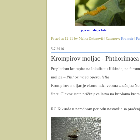
jaja sa naličja lista
Posted at 12:11 by Melita Dejanović | Category:
Krompir
|
Pe
5.7.2016
Krompirov moljac - Phthorimaea 
Pregledom krompira na lokalitetu Kikinda, na fero
moljca –
Phthorimaea operculella
Krompirov moljac je ekonomski veoma značajna štet
štete. Glavne štete pričinjava larva na krtolama krom
RC Kikinda u narednom periodu nastavlja sa praćenj