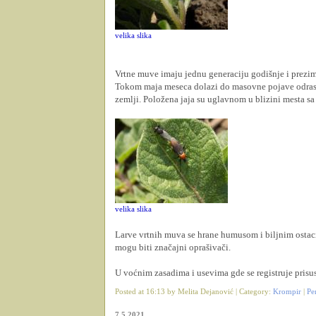
velika slika
Vrtne muve imaju jednu generaciju godišnje i prezim
Tokom maja meseca dolazi do masovne pojave odrasli
zemlji. Položena jaja su uglavnom u blizini mesta sa
velika slika
Larve vrtnih muva se hrane humusom i biljnim ostaci
mogu biti značajni oprašivači.
U voćnim zasadima i usevima gde se registruje prisus
Posted at 16:13 by Melita Dejanović | Category:
Krompir
|
Pe
7.5.2021