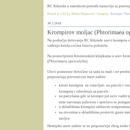
RC Kikinda u narednom periodu nastavlja sa praćenje
Posted at 1:01 by Melita Dejanović | Category:
Krompir
|
Per
30.7.2018
Krompirov moljac (Phtorimaea op
Na području delovanja RC Kikinde usevi krompira se
vađenja krtola,većina listova požutela.
Na postavljenim feromonskim klopkama u usev kromp
(
Phtorimaea operculella
).
Ulovi pomenute štetočine za sada su mali i ne predsta
preporučuju preventivne mere zaštite :
krtole krompira ne ostavljati na parceli i vr
krompira i odnošenja sa parcele
na parcelama gde se krompir još neće vaditi p
time zatvaraju pukotine i sprečava se polagan
u skladištima krompira održavati temperaturu
na otvorima u skladištima postaviti guste mr
moljca
Hemijske mere zaštite se ne preporučuju zbog niske 