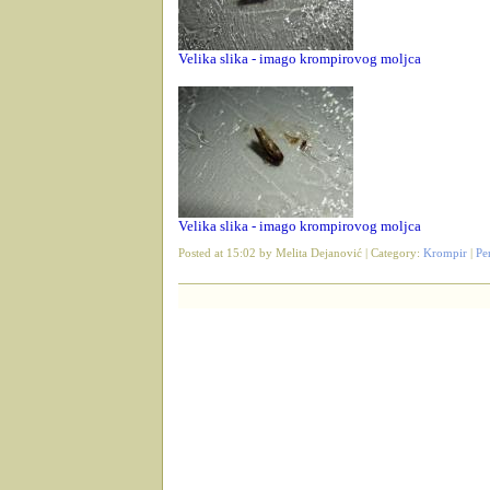
Velika slika - imago krompirovog moljca
Velika slika - imago krompirovog moljca
Posted at 15:02 by Melita Dejanović | Category:
Krompir
|
Pe