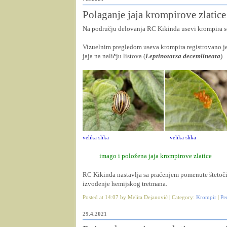
Polaganje jaja krompirove zlatice
Na području delovanja RC Kikinda usevi krompira se
Vizuelnim pregledom useva krompira registrovano je 
jaja na naličju listova (
Leptinotarsa decemlineata
).
velika slika
velika slika
imago i položena jaja krompirove zlatice
RC Kikinda nastavlja sa praćenjem pomenute štetoči
izvođenje hemijskog tretmana.
Posted at 14:07 by Melita Dejanović | Category:
Krompir
|
Pe
29.4.2021