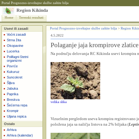
Portal Prognozno-izveštajne službe zaštite bilja
Region Kikinda
Home
Terenski rezultati
Usevi ili zasadi
Portal Prognozno-izveštajne službe zaštite bilja
>
Region Kiki
Voćni zasadi
4.5.2022
Strna žita
Polaganje jaja krompirove zlatic
Okopavine
Lucerka
Na području delovanja RC Kikinda usevi krompira na
Polifagni štetni
organizmi
Povrće
Kukuruz
Suncokret
Šljiva
Jabuka
Paprika
Breskva
velika slika
Šećerna repa
Krompir
Uljana repica
Vizuelnim pregledom useva krompira registrovano je 
Ostalo
položena jaja sa naličja listova na 2% biljaka (
Lepti
Arhiva
Arhiva (kalendar)