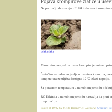
Pojava krompirove zlatice u use
Na području delovanja RC Kikinda usevi krompira se
velika slika
Vizuelnim pregledom useva krompira je uočeno prisu
Štetočina se redovno javlja u usevima krompira, pr
temperatura zemljišta dostigne 12°C izlazi napolje.
Sa porastom temperatura u narednom periodu očekuje
RC Kikinda u narednom periodu nastavlja da prati st
preporučuju.
Posted at 19:02 by Melita Dejanović | Category:
Krompir
|
Pe