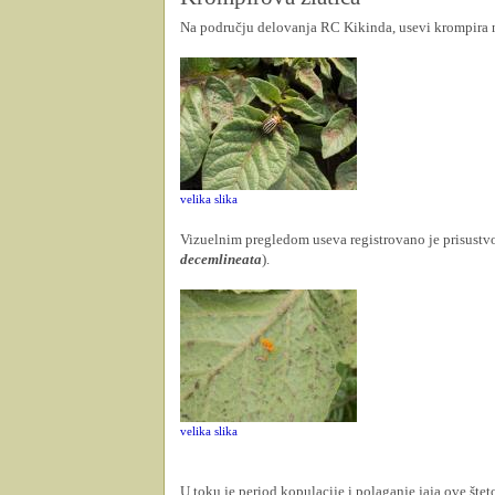
Na području delovanja RC Kikinda, usevi krompira na
velika slika
Vizuelnim pregledom useva registrovano je prisustvo 
decemlineata
).
velika slika
U toku je period kopulacije i polaganje jaja ove štet