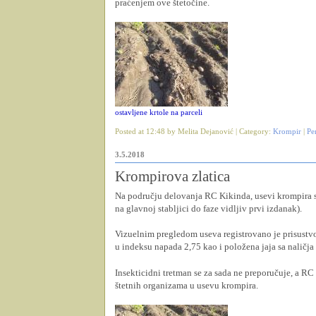
praćenjem ove štetočine.
ostavljene krtole na parceli
Posted at 12:48 by Melita Dejanović | Category:
Krompir
|
Pe
3.5.2018
Krompirova zlatica
Na području delovanja RC Kikinda, usevi krompira se
na glavnoj stabljici do faze vidljiv prvi izdanak).
Vizuelnim pregledom useva registrovano je prisustv
u indeksu napada 2,75 kao i položena jaja sa naličja 
Insekticidni tretman se za sada ne preporučuje, a RC
štetnih organizama u usevu krompira.