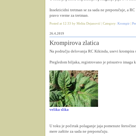
Insekticidni tretman se za sada ne preporučuje, a RC
pravo vreme za tretman.
Posted at 12:33 by Melita Dejanović | Category:
Krompir
|
Pe
26.4.2019
Krompirova zlatica
Na području delovanja RC Kikinda, usevi krompira s
Pregledom biljaka, registrovano je prisustvo imaga k
velika slika
U toku je početak polaganje jaja pomenute štetočine,
mere zaštite za sada ne preporučuju.