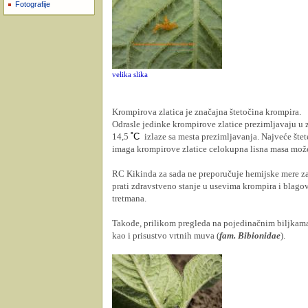
Fotografije
velika slika
Krompirova zlatica je značajna štetočina krompira.
Odrasle jedinke krompirove zlatice prezimljavaju u z
14,5
˚
C
izlaze sa mesta prezimljavanja. Najveće štete 
imaga krompirove zlatice celokupna lisna masa može 
RC Kikinda za sada ne preporučuje hemijske mere zašt
prati zdravstveno stanje u usevima krompira i blag
tretmana.
Takođe, prilikom pregleda na pojedinačnim biljkama r
kao i prisustvo vrtnih muva (
fam. Bibionidae
).