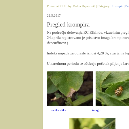
Posted at 21:06 by Melita Dejanović | Category:
Krompir
|
Pe
22.5.2017
Pregled krompira
Na području delovanja RC Kikinde, vizuelnim pregled
24.aprila registrovano je prisustvo imaga krompirove z
decemlineta
).
Indeks napada za odrasle iznosi 4,28 %, a za jajna le
U narednom periodu se očekuje početak piljenja larvi,
velika slika
imago