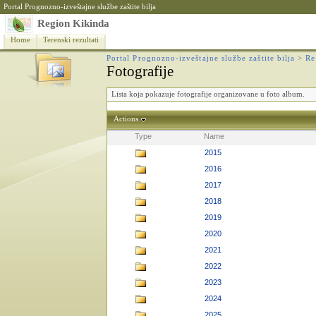
Portal Prognozno-izveštajne službe zaštite bilja
Region Kikinda
Home
Terenski rezultati
Portal Prognozno-izveštajne službe zaštite bilja
>
Re
Fotografije
Lista koja pokazuje fotografije organizovane u foto album.
Actions
Type
Name
2015
2016
2017
2018
2019
2020
2021
2022
2023
2024
2025