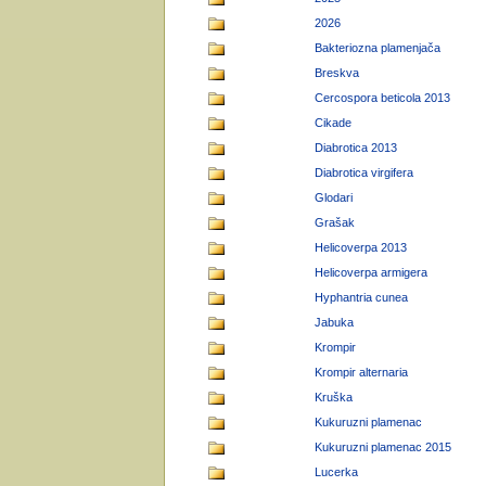
2026
Bakteriozna plamenjača
Breskva
Cercospora beticola 2013
Cikade
Diabrotica 2013
Diabrotica virgifera
Glodari
Grašak
Helicoverpa 2013
Helicoverpa armigera
Hyphantria cunea
Jabuka
Krompir
Krompir alternaria
Kruška
Kukuruzni plamenac
Kukuruzni plamenac 2015
Lucerka