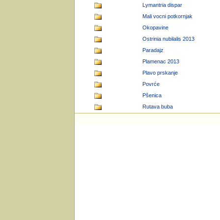
Lymantria dispar
Mali vocni potkornjak
Okopavine
Ostrinia nubilalis 2013
Paradajz
Plamenac 2013
Plavo prskanje
Povrće
Pšenica
Rutava buba