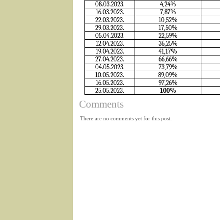
08.03.2023.
4,24%
16.03.2023.
7,87%
22.03.2023.
10,52%
29.03.2023.
17,50%
05.04.2023.
22,59%
12.04.2023.
36,25%
19.04.2023.
41,17
%
27.04.2023.
66,66%
04.05.2023.
73,79%
10.05.2023.
89,09%
16.05.2023.
97,26%
25.05.2023.
100%
Comments
There are no comments yet for this post.