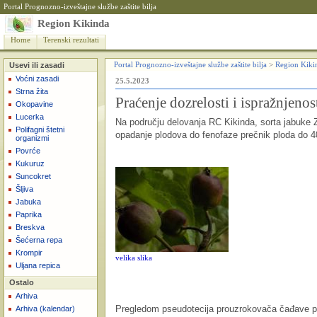
Portal Prognozno-izveštajne službe zaštite bilja
Region Kikinda
Home
Terenski rezultati
Usevi ili zasadi
Portal Prognozno-izveštajne službe zaštite bilja
>
Region Kiki
Voćni zasadi
25.5.2023
Strna žita
Praćenje dozrelosti i ispražnjenos
Okopavine
Lucerka
Na području delovanja RC Kikinda, sorta jabuke Zl
Polifagni štetni
opadanje plodova do fenofaze prečnik ploda do
organizmi
Povrće
Kukuruz
Suncokret
Šljiva
Jabuka
Paprika
Breskva
Šećerna repa
Krompir
velika slika
Uljana repica
Ostalo
Arhiva
Pregledom pseudotecija prouzrokovača čađave peg
Arhiva (kalendar)