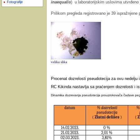
inaequalis
) u laboratorijskim uslovima utvrđeno
Fotografije
Prilikom pregleda registrovano je 39 ispražnjene 
velika slika
Procenat dozrelosti pseudotecija za ovu nedelju 
RC Kikinda nastavlja sa praćenjem dozrelosti i i
Dinamika dozrevanja pseudotecija prouzrokovača čađave pegavo
datum
% dozrelosti
% 
pseudotecija
(
Zlatni delišes
)
(
Z
14.02.2023.
0 %
21.02.2023.
2,01
%
02.03.2023.
3,81%