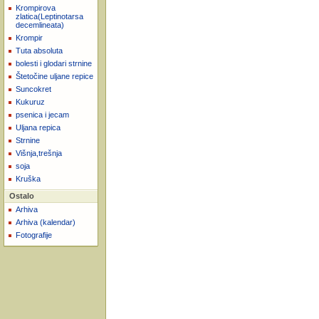
Krompirova
zlatica(Leptinotarsa
decemlineata)
Krompir
Tuta absoluta
bolesti i glodari strnine
Štetočine uljane repice
Suncokret
Kukuruz
psenica i jecam
Uljana repica
Strnine
Višnja,trešnja
soja
Kruška
Ostalo
Arhiva
Arhiva (kalendar)
Fotografije