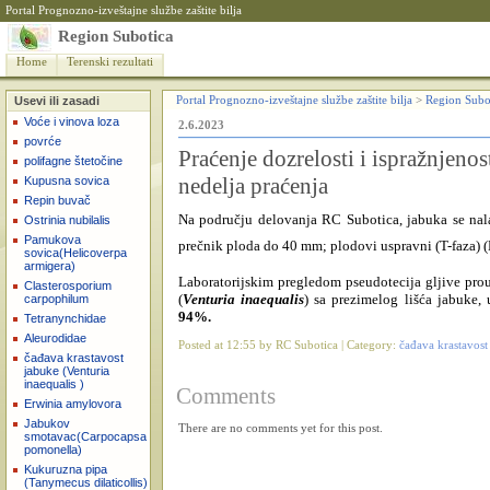
Portal Prognozno-izveštajne službe zaštite bilja
Region Subotica
Home
Terenski rezultati
Usevi ili zasadi
Portal Prognozno-izveštajne službe zaštite bilja
>
Region Subo
Voće i vinova loza
2.6.2023
povrće
Praćenje dozrelosti i ispražnjenos
polifagne štetočine
nedelja praćenja
Kupusna sovica
Repin buvač
Na području delovanja RC Subotica, jabuka se nal
Ostrinia nubilalis
Pamukova
prečnik ploda do 40 mm; plodovi uspravni (T-faza)
sovica(Helicoverpa
armigera)
Laboratorijskim pregledom pseudotecija gljive prou
Clasterosporium
(
Venturia
inaequalis
) sa prezimelog lišća jabuke,
carpophilum
94%.
Tetranynchidae
Aleurodidae
Posted at 12:55 by RC Subotica | Category:
čađava krastavost
čađava krastavost
jabuke (Venturia
inaequalis )
Comments
Erwinia amylovora
Jabukov
There are no comments yet for this post.
smotavac(Carpocapsa
pomonella)
Kukuruzna pipa
(Tanymecus dilaticollis)