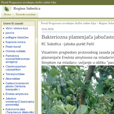
Portal Prognozno-izveštajne službe zaštite bilja
Region Subotica
Home
Terenski rezultati
Usevi ili zasadi
Portal Prognozno-izveštajne službe zaštite bilja
>
Region Subo
Voće i vinova loza
14.6.2016
povrće
Bakteriozna plamenjača jabučast
polifagne štetočine
Kupusna sovica
RC Subotica –jabuka-punkt Palić
Repin buvač
Ostrinia nubilalis
Vizuelnim pregledom proizvodnog zasada ja
Pamukova
plamenjače
Erwinia amylovora
na mladarim
sovica(Helicoverpa
armigera)
Simptom na mladaru -uvijanje u obliku "pas
Clasterosporium
carpophilum
Tetranynchidae
Aleurodidae
čađava krastavost
jabuke (Venturia
inaequalis )
Erwinia amylovora
Jabukov
smotavac(Carpocapsa
pomonella)
Kukuruzna pipa
(Tanymecus dilaticollis)