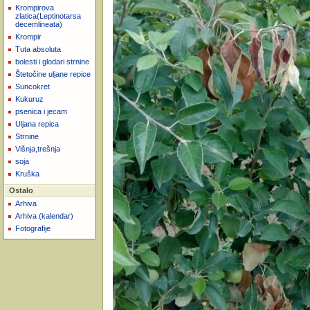
Krompirova
zlatica(Leptinotarsa
decemlineata)
Krompir
Tuta absoluta
bolesti i glodari strnine
Štetočine uljane repice
Suncokret
Kukuruz
psenica i jecam
Uljana repica
Strnine
Višnja,trešnja
soja
Kruška
Ostalo
Arhiva
Arhiva (kalendar)
Fotografije