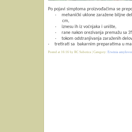
Po pojavi simptoma
proizvođačima se prepo
·
mehanički uklone zaražene biljne del
cm,
·
iznesu ih iz voćnjaka i unište,
·
rane nakon orezivanja premažu sa 3
·
tokom odstranjivanja zaraženih delova
·
tretirati sa bakarnim preparatima u mal
Posted at 16:16 by RC Subotica | Category:
Erwinia amylovo