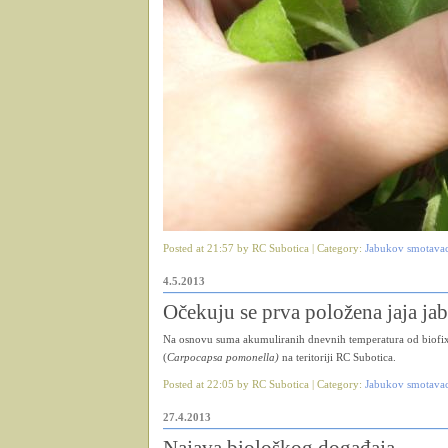
Posted at 21:57 by RC Subotica | Category:
Jabukov smotava
4.5.2013
Očekuju se prva položena jaja j
Na osnovu suma akumuliranih dnevnih temperatura od biofix-
(
Carpocapsa pomonella)
na teritoriji RC Subotica.
Posted at 22:05 by RC Subotica | Category:
Jabukov smotava
27.4.2013
Najava biološkog događaja