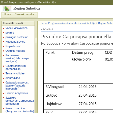
Portal Prognozno-izveštajne službe zaštite bilja
Region Subotica
Home
Terenski rezultati
Usevi ili zasadi
Portal Prognozno-izveštajne službe zaštite bilja
>
Region Subo
Voće i vinova loza
29.4.2015
povrće
Prvi ulov Carpocapsa pomonella
polifagne štetočine
Kupusna sovica
RC Subotica –prvi ulovi Carpocapse pomone
Repin buvač
Ostrinia nubilalis
Punkt
Datum prvog
CDD
Pamukova
sovica(Helicoverpa
ulova/biofix
01.0
armigera)
Clasterosporium
carpophilum
Tetranynchidae
Aleurodidae
čađava krastavost
jabuke (Venturia
B.Vinogradi
24.04.2015
inaequalis )
Erwinia amylovora
Ljutovo
25.04.2015
Jabukov
smotavac(Carpocapsa
pomonella)
Hajdukovo
27.04.2015
Kukuruzna pipa
(Tanymecus dilaticollis)
Palić
28.04.2015