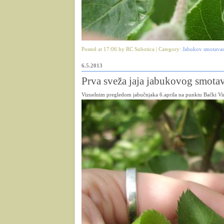
Posted at 17:06 by RC Subotica | Category:
Jabukov smotava
6.5.2013
Prva sveža jaja jabukovog smota
Vizuelnim pregledom jabučnjaka 6.aprila na punktu Bački V