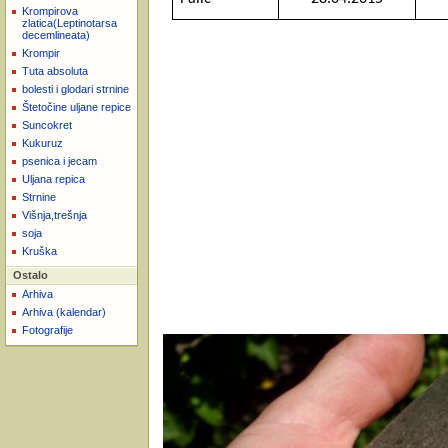
Krompirova
zlatica(Leptinotarsa
decemlineata)
Krompir
Tuta absoluta
bolesti i glodari strnine
Štetočine uljane repice
Suncokret
Kukuruz
psenica i jecam
Uljana repica
Strnine
Višnja,trešnja
soja
Kruška
Ostalo
Arhiva
Arhiva (kalendar)
Fotografije