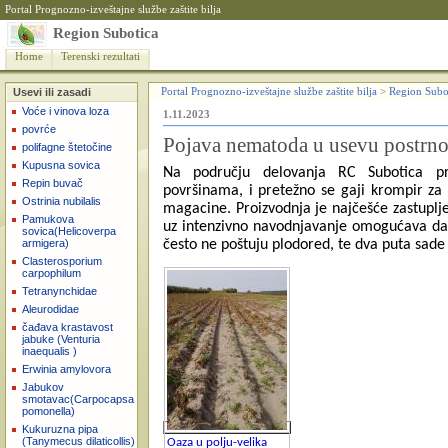
Portal Prognozno-izveštajne službe zaštite bilja
Region Subotica
Home
Terenski rezultati
Usevi ili zasadi
Portal Prognozno-izveštajne službe zaštite bilja
>
Region Subo
Voće i vinova loza
1.11.2023
povrće
Pojava nematoda u usevu postrn
polifagne štetočine
Kupusna sovica
Na podru
čju delovanja RC Subotica pr
Repin buvač
površinama, i pretežno se gaji krompir za
Ostrinia nubilalis
magacine. Proizvodnja je najčešće zastuplje
Pamukova
uz intenzivno navodnjavanje omogućava da o
sovica(Helicoverpa
armigera)
često ne poštuju plodored, te dva puta sade
Clasterosporium
carpophilum
Tetranynchidae
Aleurodidae
čađava krastavost
jabuke (Venturia
inaequalis )
Erwinia amylovora
Jabukov
smotavac(Carpocapsa
pomonella)
Kukuruzna pipa
(Tanymecus dilaticollis)
Oaza u polju-velika