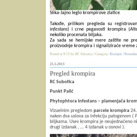
Slika-Jajno leglo krompirove zlatice
Takođe, prilikom pregleda su registrov
infestans
) i crne pegavosti krompira (
Alt
nekoliko procenata biljaka.
Za sada se hemijske mere zaštite ne pre
proizvodnje krompira i signaliziraće vreme 
Posted at 9:15 by RC Subotica | Category:
Krompir
|
Permali
25.5.2013
Pregled krompira
RC Subotica
Punkt Palić
Phytophtora infestans – plamenjača krom
Vi
zuelnim pregledom
parcele krompira
24.
nakon dva uslova za infekciju patogenom (
P
biljkama. Usev krompira je neujednačeno n
drugi izdanak , ... 4 izdanak u osnovi ).