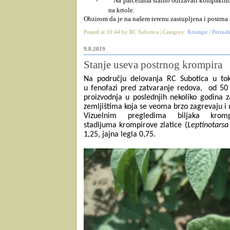
Na parcelama stalno održavati kompaktnos
-
na krtole.
Obzirom da je na našem terenu zastupljena i postrna
Posted at 10:44 by RC Subotica | Category:
Krompir
|
Permal
9.8.2019
Stanje useva postrnog krompira
Na području delovanja RC Subotica u tok
u fenofazi pred zatvaranje redova,
od 50
proizvodnja u poslednjih nekoliko godina 
zemljištima koja se veoma brzo zagrevaju i 
Vizuelnim pregledima biljaka krom
stadijuma krompirove zlatice (
Leptinotars
1,25, jajna legla 0,75.