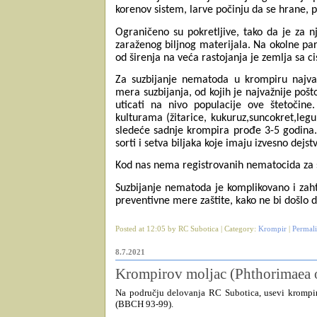
korenov sistem, larve počinju da se hrane, pr
Ograničeno su pokretljive, tako da je za nji
zaraženog biljnog materijala. Na okolne par
od širenja na veća rastojanja je zemlja sa
Za suzbijanje nematoda u krompiru najvaž
mera suzbijanja, od kojih je najvažnije po
uticati na nivo populacije ove štetočin
kulturama (žitarice, kukuruz,suncokret,leg
sledeće sadnje krompira prođe 3-5 godina.
sorti i setva biljaka koje imaju izvesno dejs
Kod nas nema registrovanih nematocida za 
Suzbijanje nematoda je komplikovano i zah
preventivne mere zaštite, kako ne bi došlo d
Posted at 12:05 by RC Subotica | Category:
Krompir
|
Permal
8.7.2021
Krompirov moljac (Phthorimaea o
Na području delovanja RC Subotica
, usevi krompi
(BBCH 93-99).