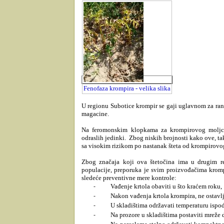
Fenofaza krompira - velika slika
U regionu Subotice krompir se gaji uglavnom za rano
magacine.
Na feromonskim klopkama za krompirovog moljc
odraslih jedinki. Zbog niskih brojnosti kako ove, t
sa visokim rizikom po nastanak šteta od krompirovog
Zbog značaja koji ova štetočina ima u drugim re
populacije, preporuka je svim proizvođačima krom
sledeće preventivne mere kontrole:
Vađenje krtola obaviti u što kraćem roku,
-
Nakon vađenja krtola krompira, ne ostavlja
-
U skladištima održavati temperaturu ispo
-
Na prozore u skladištima postaviti mreže d
-