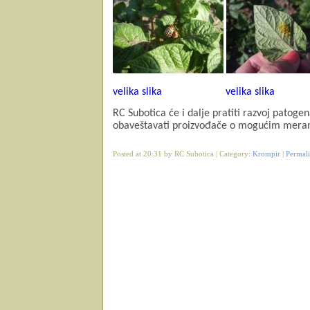
velika slika
velika slika
RC Subotica će i dalje pratiti razvoj patog
obaveštavati proizvođače o mogućim meram
Posted at 20:31 by RC Subotica | Category:
Krompir
|
Permal