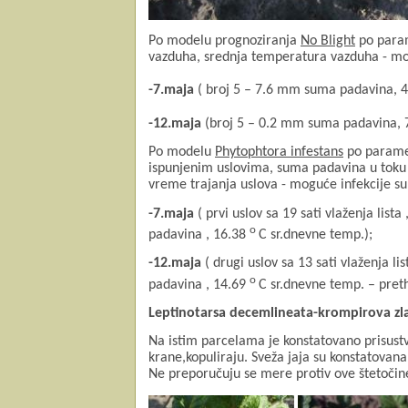
Po modelu prognoziranja
No Blight
po param
vazduha, srednja temperatura vazduha - mog
-7.maja
( broj 5 – 7.6 mm suma padavina, 4
-12.maja
(broj 5 – 0.2 mm suma padavina, 7
Po modelu
Phytophtora infestans
po paramet
ispunjenim uslovima, suma padavina u toku 
vreme trajanja uslova - moguće infekcije s
-7.maja
( prvi uslov sa 19 sati vlaženja lis
o
padavina , 16.38
C sr.dnevne temp.);
-12.maja
( drugi uslov sa 13 sati vlaženja l
o
padavina , 14.69
C sr.dnevne temp. – pret
Leptinotarsa decemlineata-krompirova zla
Na istim parcelama je konstatovano prisust
krane,kopuliraju. Sveža jaja su konstatova
Ne preporučuju se mere protiv ove štetočin