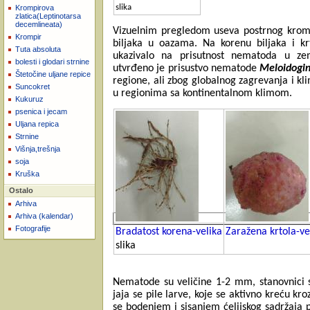
slika
Krompirova
zlatica(Leptinotarsa
decemlineata)
Vizuelnim pregledom useva postrnog krom
Krompir
biljaka u oazama. Na korenu biljaka i kr
Tuta absoluta
ukazivalo na prisutnost nematoda u zeml
bolesti i glodari strnine
utvrđeno je prisustvo nematode
Meloidogin
Štetočine uljane repice
regione, ali zbog globalnog zagrevanja i kl
Suncokret
u regionima sa kontinentalnom klimom.
Kukuruz
psenica i jecam
Uljana repica
Strnine
Višnja,trešnja
soja
Kruška
Ostalo
Arhiva
Arhiva (kalendar)
Fotografije
Bradatost korena-velika
Zaražena krtola-vel
slika
Nematode su veličine 1-2 mm, stanovnici su 
jaja se pile larve, koje se aktivno kreću kr
se bodenjem i sisanjem ćelijskog sadržaja