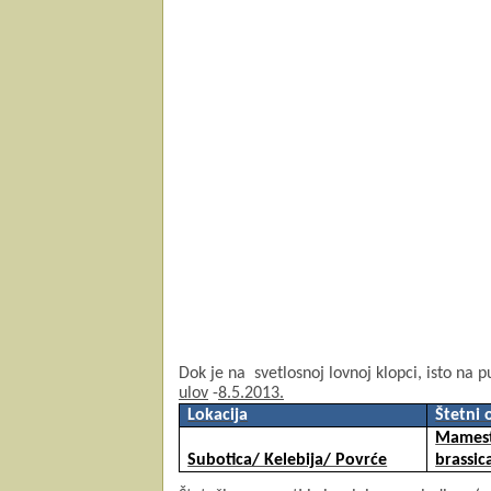
Dok je na
svetlosnoj lovnoj klopci, isto na 
ulov
-
8.5.2013.
Lokacija
Štetni 
Mames
Subotica/ Kelebija/ Povrće
brassic