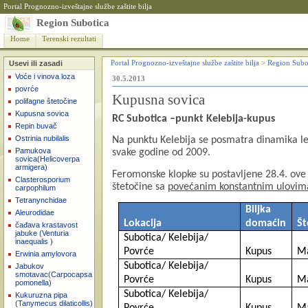
Portal Prognozno-izveštajne službe zaštite bilja
Region Subotica
Home
Terenski rezultati
Usevi ili zasadi
Portal Prognozno-izveštajne službe zaštite bilja
>
Region Subo
Voće i vinova loza
30.5.2013
povrće
Kupusna sovica
polifagne štetočine
Kupusna sovica
RC Subotica
–punkt Kelebija-kupus
Repin buvač
Ostrinia nubilalis
Na punktu Kelebija se posmatra dinamika l
Pamukova
svake godine od 2009.
sovica(Helicoverpa
armigera)
Feromonske klopke su postavljene 28.4. ove 
Clasterosporium
štetočine sa
povećanim konstantnim ulovim
carpophilum
Tetranynchidae
Biljka
Aleurodidae
Lokacija
domaćin
Št
čađava krastavost
jabuke (Venturia
Subotica/ Kelebija/
inaequalis )
Povrće
Kupus
Ma
Erwinia amylovora
Subotica/ Kelebija/
Jabukov
smotavac(Carpocapsa
Povrće
Kupus
Ma
pomonella)
Subotica/ Kelebija/
Kukuruzna pipa
(Tanymecus dilaticollis)
Povrće
Kupus
Ma