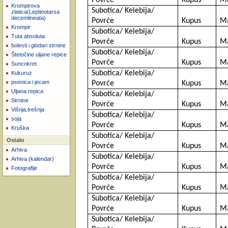
Krompirova
Subotica/ Kelebija/
zlatica(Leptinotarsa
decemlineata)
Povrće
Kupus
Ma
Krompir
Subotica/ Kelebija/
Tuta absoluta
Povrće
Kupus
Ma
bolesti i glodari strnine
Subotica/ Kelebija/
Štetočine uljane repice
Povrće
Kupus
Ma
Suncokret
Subotica/ Kelebija/
Kukuruz
psenica i jecam
Povrće
Kupus
Ma
Uljana repica
Subotica/ Kelebija/
Strnine
Povrće
Kupus
Ma
Višnja,trešnja
Subotica/ Kelebija/
soja
Povrće
Kupus
Ma
Kruška
Subotica/ Kelebija/
Ostalo
Povrće
Kupus
Ma
Arhiva
Subotica/ Kelebija/
Arhiva (kalendar)
Povrće
Kupus
Ma
Fotografije
Subotica/ Kelebija/
Povrće
Kupus
Ma
Subotica/ Kelebija/
Povrće
Kupus
Ma
Subotica/ Kelebija/