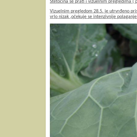
Štetočina se prati i vizuelnim pregledima ( 
Vizuelnim pregledom 28.5. je utrvrđeno pris
vrlo nizak ,očekuje se intenzivnije polaganj