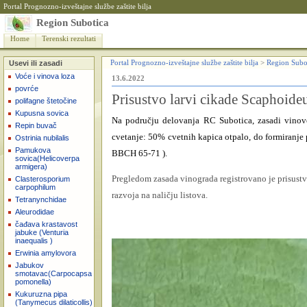
Portal Prognozno-izveštajne službe zaštite bilja
Region Subotica
Home
Terenski rezultati
Usevi ili zasadi
Portal Prognozno-izveštajne službe zaštite bilja
>
Region Subo
Voće i vinova loza
13.6.2022
povrće
Prisustvo larvi cikade Scaphoideu
polifagne štetočine
Kupusna sovica
Na području delovanja RC Subotica, zasadi vinove
Repin buvač
cvetanje: 50% cvetnih kapica otpalo, do formiranje 
Ostrinia nubilalis
Pamukova
BBCH 65-71 ).
sovica(Helicoverpa
armigera)
Pregledom zasada vinograda
registrovano je prisust
Clasterosporium
carpophilum
razvoja na naličju listova.
Tetranynchidae
Aleurodidae
čađava krastavost
jabuke (Venturia
inaequalis )
Erwinia amylovora
Jabukov
smotavac(Carpocapsa
pomonella)
Kukuruzna pipa
(Tanymecus dilaticollis)