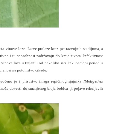
ista vinove loze. Larve prolaze kroz pet razvojnih stadijuma, a
tivne i tu sposobnost zadržavaju do kraja života. Infektivnost
vinove loze u trajanju od nekoliko sati. Inkubacioni period u
 prenosi na potomstvo cikade.
 uočeno je i prisustvo imaga repičinog sjajnika
(Meligethes
 može dovesti do smanjenog broja bobica tj. pojave rehuljavih