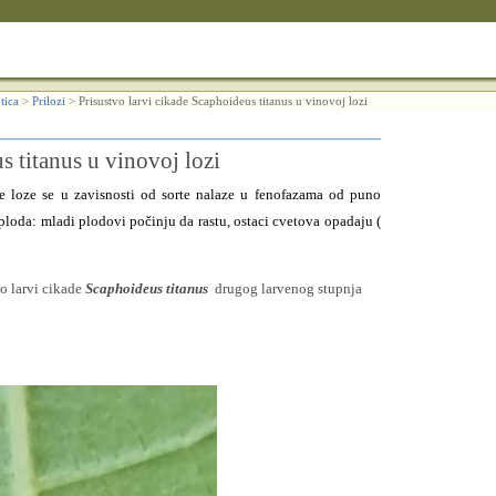
tica
>
Prilozi
>
Prisustvo larvi cikade Scaphoideus titanus u vinovoj lozi
s titanus u vinovoj lozi
 loze se u zavisnosti od sorte nalaze u fenofazama od puno
ploda: mladi plodovi počinju da rastu, ostaci cvetova opadaju (
vo larvi cikade
Scaphoideus titanus
drugog
larvenog stupnja