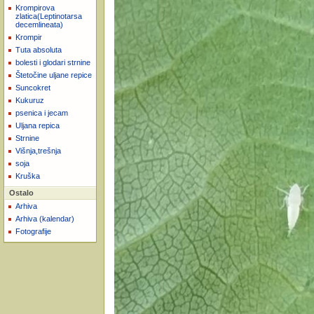
Krompirova
zlatica(Leptinotarsa
decemlineata)
Krompir
Tuta absoluta
bolesti i glodari strnine
Štetočine uljane repice
Suncokret
Kukuruz
psenica i jecam
Uljana repica
Strnine
Višnja,trešnja
soja
Kruška
Ostalo
Arhiva
Arhiva (kalendar)
Fotografije