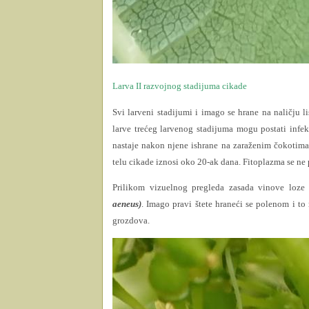
Larva II razvojnog stadijuma cikade
Svi larveni stadijumi i imago se hrane na naličju l
larve trećeg larvenog stadijuma mogu postati infek
nastaje nakon njene ishrane na zaraženim čokotima 
telu cikade iznosi oko 20-ak dana. Fitoplazma se ne
Prilikom vizuelnog pregleda zasada vinove loze
aeneus)
. Imago pravi štete hraneći se polenom i to
grozdova.