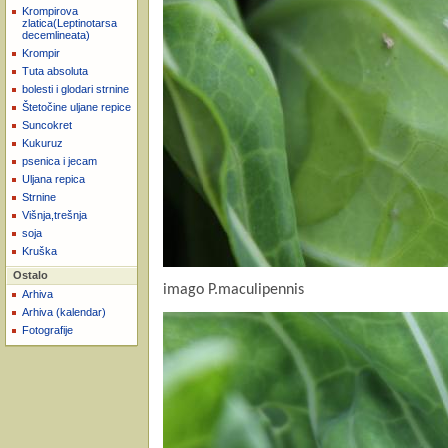
Krompirova
zlatica(Leptinotarsa
decemlineata)
Krompir
Tuta absoluta
bolesti i glodari strnine
Štetočine uljane repice
Suncokret
Kukuruz
psenica i jecam
Uljana repica
Strnine
Višnja,trešnja
soja
Kruška
Ostalo
imago P.maculipennis
Arhiva
Arhiva (kalendar)
Fotografije