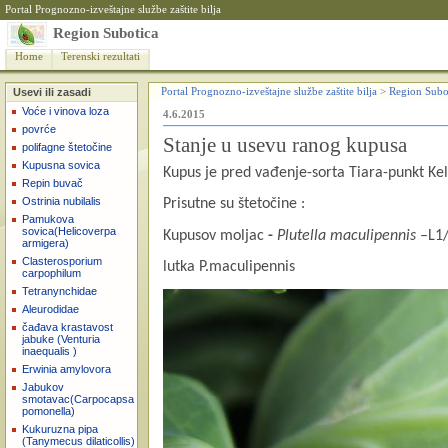
Portal Prognozno-izveštajne službe zaštite bilja
Region Subotica
Home
Terenski rezultati
Usevi ili zasadi
Portal Prognozno-izveštajne službe zaštite bilja
>
Region Subo
Voće i vinova loza
4.6.2015
povrće
Stanje u usevu ranog kupusa
polifagne štetočine
Kupusna sovica
Kupus je pred vađenje-sorta Tiara-punkt Kel
Repin buvač
Ostrinia nubilalis
Prisutne su
štetočine :
Pamukova
sovica(Helicoverpa
Kupusov moljac
-
Plutella maculipennis
–L1/
armigera)
Clasterosporium
lutka P.maculipennis
carpophilum
Tetranynchidae
Aleurodidae
čađava krastavost
jabuke (Venturia
inaequalis )
Erwinia amylovora
Jabukov
smotavac(Carpocapsa
pomonella)
Kukuruzna pipa
(Tanymecus dilaticollis)