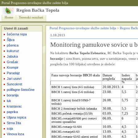
Portal Prognozno-izveštajne službe zaštite bilja
Region Bačka Topola
Home
Terenski rezultati
Usevi ili zasadi
Portal Prognozno-izveštajne službe zaštite bilja
>
Region Bačk
šećerna repa
1.10.2013
Šljiva
Monitoring pamukove sovice u bo
pšenica
kukuruz
Na lokalitetu
Bačka Topola/Zobnatica
, RC Bačka Topola je 
Jabuka
boranije
(
sorta Bravo, postrna setva, usev u navodnjavanju, vreme 
Grašak
pregleda (na 100 biljaka) utvrđeno je sledeće:
Krompir
Paradajz
Faza razvoja boranije BBCH skala
Datum
Index
b
Jari usevi
pregleda
napada
j
%
Suncokret
BBCH 1.razvoj lista (4-5 troliska)
20.08.2013.
4
1
polifagne štetočine
BBCH 1.razvoj lista (5-6 troliska)
23.08.
5,5
2
boranija
BBCH 1.razvoj lista19/109(6-7
26.08.
5,75
2
luk
troliski)
krastavac
BBCH 2.formiranje bočnih izdanaka
30.08.
5,5
2
paprika
BBCH5.početak cvetanja (55/59)
03.09.
7,25
2
Uljana repica
BBCH5.cvetanje60/600 prvi cvetovi
06.09.
6
2
otvoreni sporadično
Strna žita
BBCH5.cvetanje 61/601
10.09.
4,5
1
soja
BBCH5.cvetanje61/63
13.09.
4,5
1
Vinova loza
BBCH5.cvetanje 63/65 glavni period
16.09.
4,5
1