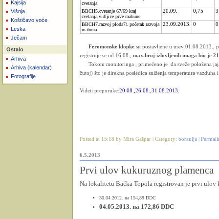
Kajsija
cvetanja
Višnja
BBCH5.cvetanje 67/69 kraj
20.09.
0,75
3
cvetanja,vidljive prve mahune
Koštičavo voće
BBCH7.razvoj ploda71 početak razvoja
23.09.2013.
0
0
Leska
mahuna
Ječam
Feromonske klopke
su postavljene u usev 01.08.2013., p
Ostalo
registruje se od 16.08.,
max.broj izlovljenih imaga bio je 21
Arhiva
Tokom monitoringa , primećeno je da sveže položena jaja v
Arhiva (kalendar)
žutoj) što je direkna posledica sniženja temperatura vazduh
Fotografije
Videti preporuke:
20.08.,26.08.,31.08.2013.
Posted at 15:18 by Mira Gašpar | Category:
boranija
|
Permali
6.5.2013
Prvi ulov kukuruznog plamenca
Na lokalitetu Bačka Topola registrovan je prvi ulov
30.04.2012. na 154,89 DDC
04.05.2013. na 172,86 DDC