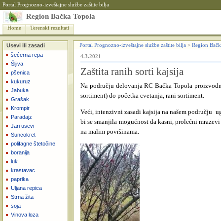
Portal Prognozno-izveštajne službe zaštite bilja
Region Bačka Topola
Home
Terenski rezultati
Usevi ili zasadi
Portal Prognozno-izveštajne službe zaštite bilja
>
Region Bačk
šećerna repa
4.3.2021
Šljiva
Zaštita ranih sorti kajsija
pšenica
kukuruz
Na području delovanja RC Bačka Topola proizvodni z
Jabuka
sortiment) do početka cvetanja, rani sortiment.
Grašak
Krompir
Veći, intenzivni zasadi kajsija na našem području 
Paradajz
bi se smanjila mogućnost da kasni, prolećni mrazevi u
Jari usevi
na malim površinama.
Suncokret
polifagne štetočine
boranija
luk
krastavac
paprika
Uljana repica
Strna žita
soja
Vinova loza