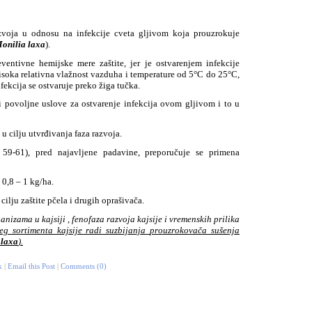
razvoja u odnosu na infekcije cveta gljivom koja prouzrokuje
onilia laxa
).
entivne hemijske mere zaštite, jer je ostvarenjem infekcije
visoka relativna vlažnost vazduha i temperature od 5°C do 25°C,
fekcija se ostvaruje preko žiga tučka.
i povoljne uslove za ostvarenje infekcija ovom gljivom i to u
u cilju utvrđivanja faza razvoja.
59-61), pred najavljene padavine, preporučuje se primena
 0,8 – 1 kg/ha.
ilju zaštite pčela i drugih oprašivača.
izama u kajsiji , fenofaza razvoja kajsije i vremenskih prilika
eg sortimenta kajsije radi suzbijanja
prouzrokovača sušenja
 laxa
).
k
|
Email this Post
|
Comments (0)