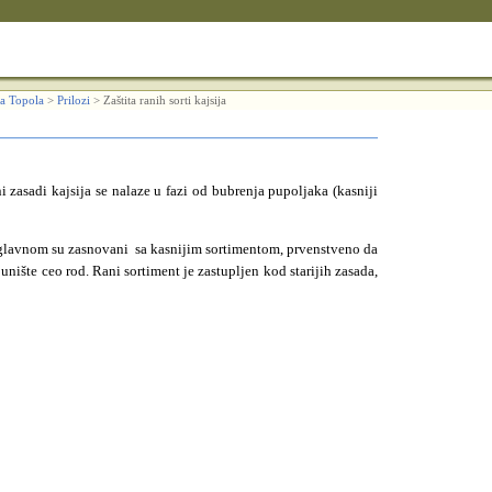
a Topola
>
Prilozi
>
Zaštita ranih sorti kajsija
asadi kajsija se nalaze u fazi od bubrenja pupoljaka (kasniji
uglavnom su zasnovani sa kasnijim sortimentom, prvenstveno da
nište ceo rod. Rani sortiment je zastupljen kod starijih zasada,