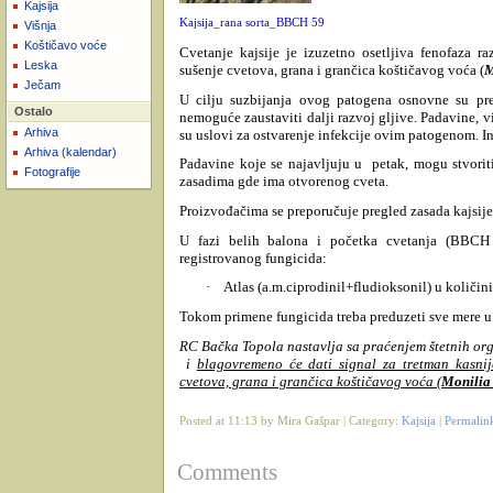
Kajsija
Kajsija_rana sorta_BBCH 59
Višnja
Koštičavo voće
Cvetanje kajsije je izuzetno osetljiva fenofaza 
Leska
sušenje cvetova, grana i grančica koštičavog voća (
M
Ječam
U cilju suzbijanja ovog patogena osnovne su prev
Ostalo
nemoguće zaustaviti dalji razvoj gljive. Padavine, 
Arhiva
su uslovi za ostvarenje infekcije ovim patogenom. In
Arhiva (kalendar)
Padavine koje se najavljuju u petak, mogu stvorit
Fotografije
zasadima gde ima otvorenog cveta.
Proizvođačima se preporučuje pregled zasada kajsije 
U fazi belih balona i početka cvetanja (BBCH 
registrovanog fungicida:
· Atlas (a.m.ciprodinil+fludioksonil) u količini
Tokom primene fungicida treba preduzeti sve mere u c
RC Bačka Topola nastavlja sa praćenjem štetnih organ
i
blagovremeno će dati signal za tretman kasnij
cvetova, grana i grančica koštičavog voća (
Monilia
Posted at 11:13 by Mira Gašpar | Category:
Kajsija
|
Permalin
Comments