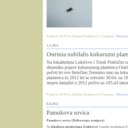
Posted at 20:28 by Snežana Parađenović | Category:
Okopavi
1.5.2013
Ostrinia nubilalis kukuruzni pla
Na lokalitetima Lukićevo i Torak Područni c
dinamiku pojave kukuruznog plamenca Ostri
početi let ove štetočine.Trenutno smo na loka
plamenca (u 2012 let se ostvario 30.04. na 1
stepen dana(let u 2012 počeo na 105,43 tako
Posted at 19:08 by Snežana Parađenović | Category:
Okopavi
8.8.2012
Pamukova sovica
Pamukova sovica (Helicoverpa armigera)
Na
lokalitetu monitoringa (Lukićevo)
vizuelni pregledom 03.