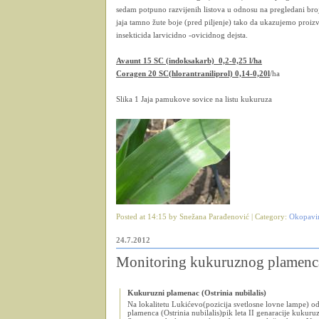
sedam potpuno razvijenih listova u odnosu na pregledani br
jaja tamno žute boje (pred piljenje) tako da ukazujemo proiz
insekticida larvicidno -ovicidnog dejsta.
Avaunt 15 SC (indoksakarb) 0,2-0,25 l/ha
Coragen 20 SC(hlorantraniliprol) 0,14-0,20l
/ha
Slika 1 Jaja pamukove sovice na listu kukuruza
Posted at 14:15 by Snežana Parađenović | Category:
Okopavi
24.7.2012
Monitoring kukuruznog plamenc
Kukuruzni plamenac (Ostrinia nubilalis)
Na lokalitetu Lukićevo(pozicija svetlosne lovne lampe) o
plamenca (Ostrinia nubilalis)pik leta II genaracije kuku