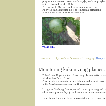
pregleda uočavamo i novopoložena jaja,međutim pregled
sušenje jaja položenih 09.07.
Pregledom 11.07. novopoložena jaja nisu uočena.
Na svetlosnim lampama ulov pojedinačnih primeraka.
Insekticidni tretman se ne preporučuje.
velika slika
Posted at 21:18 by Snežana Parađenović | Category:
Okopavi
Monitoring kukuruznog plamenc
Početak leta II generacije kukuruznog plamenca(Ostrinia 
lokalitet Lukićevo i Torak.
Zbog visokih temperatura i visokih akumulacija let kuk
je 15.07.zabeležen početak leta II generacije.
U regionu Srednjeg Banata je u toku setva postrnog kuku
takođe ova proizvodnja je pod sistemom za navodnjavanj
Dalja dinamika leta i ciklus razvoja štetočine biće praćeni 