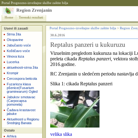
Portal Prognozno-izveštajne službe zaštite bilja
Region Zrenjanin
Home
Terenski rezultati
Usevi ili zasadi
Portal Prognozno-izveštajne službe zaštite bilja
>
Region Zren
Strna žita
30.6.2016
Okopavine
Reptalus panzeri u kukuruzu
Jabučasto voće
Koštičavo voće
Vizuelnim pregledom kukuruza na lokaciji Lu
Vinova loza
preleta cikada
Reptalus panzeri,
vektora stol
Lucerka
2016.godine.
aktuelnosti-strna žita
Krompir
RC Zrenjanin u sledećem periodu nastavlja da
Cercospora beticola
Slika 1: cikada Reptalus panzeri
Fuzarioza klasa
pšenice(Fusarium
graminearum) Ogled
Jabukov smotavac
(Carpocapsa
pomonela)
Čađava krastavost
jabuke
Aktuelnosti u Regionu
Srednjeg Banata
Ostalo
velika slika
Arhiva