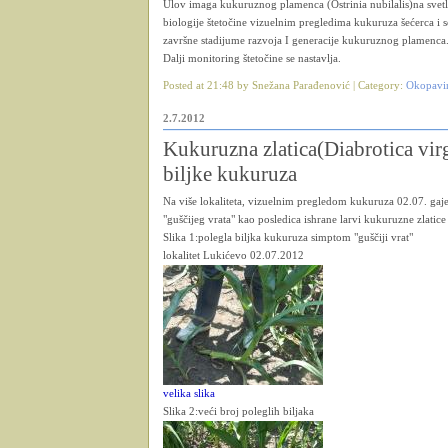
Ulov imaga kukuruznog plamenca (Ostrinia nubilalis)na sve
biologije štetočine vizuelnim pregledima kukuruza šećerca i 
završne stadijume razvoja I generacije kukuruznog plamenca
Dalji monitoring štetočine se nastavlja.
Posted at 21:48 by Snežana Parađenović | Category:
Okopavi
2.7.2012
Kukuruzna zlatica(Diabrotica virg
biljke kukuruza
Na više lokaliteta, vizuelnim pregledom kukuruza 02.07. gaje
"guščijeg vrata" kao posledica ishrane larvi kukuruzne zlatice
Slika 1:polegla biljka kukuruza simptom "guščiji vrat"
lokalitet Lukićevo 02.07.2012
velika slika
Slika 2:veći broj poleglih biljaka