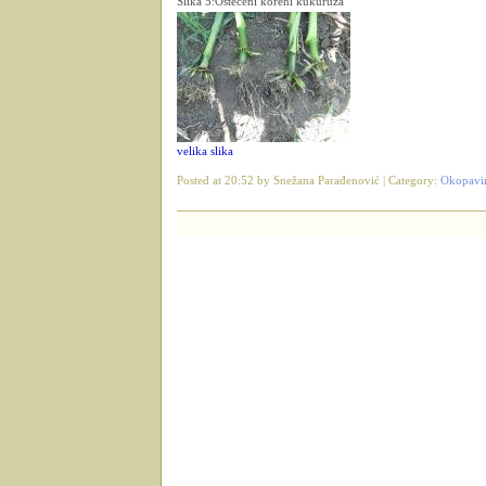
Slika 5:Oštećeni koreni kukuruza
velika slika
Posted at 20:52 by Snežana Parađenović | Category:
Okopavi