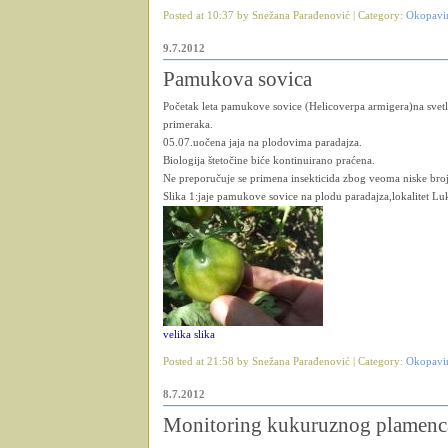
Posted at 10:37 by Snežana Parađenović | Category:
Okopavi
9.7.2012
Pamukova sovica
Početak leta pamukove sovice (Helicoverpa armigera)na svet
primeraka.
05.07.uočena jaja na plodovima paradajza.
Biologija štetočine biće kontinuirano praćena.
Ne preporučuje se primena insekticida zbog veoma niske brojn
Slika 1:jaje pamukove sovice na plodu paradajza,lokalitet Lu
velika slika
Posted at 21:58 by Snežana Parađenović | Category:
Okopavi
8.7.2012
Monitoring kukuruznog plamenc