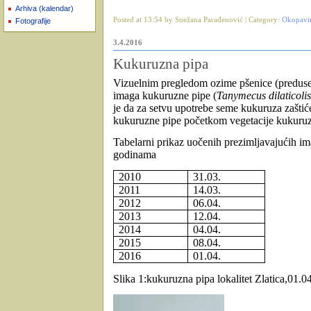
Arhiva (kalendar)
Posted at 13:54 by Snežana Parađenović | Category:
Okopavi
Fotografije
3.4.2016
Kukuruzna pipa
Vizuelnim pregledom ozime pšenice (predusev
imaga kukuruzne pipe (
Tanymecus dilaticolis
je da
za setvu upotrebe seme kukuruza zaštić
kukuruzne pipe početkom vegetacije kukuruza
Tabelarni prikaz
uočenih
prezimljavajućih i
godinama
2010
31.03.
2011
14.03.
2012
06.04.
2013
12.04.
2014
04.04.
2015
08.04.
2016
01.04.
Slika 1:kukuruzna pipa lokalitet Zlatica,01.04