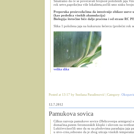
Smatramo da će se povećavati brojnost položenih jaja.Vizu
rok setve,paprike)na više lokaliteta,uočili smo nisku brojn
Preporuka proizvođačima da intezivnije obilaze useve u
(kao posledica visokih akumulacija)
Biologija štetočine biće dalje praćena i od strane RC P
Slika 1:položena jaja na kukuruzu šećercu (prolećni rok s
velika slika
Posted at 13:17 by Snežana Parađenović | Category:
Okopavi
12.7.2012
Pamukova sovica
Cilkus razvoja pamukove sovice (Helicoverpa armigera) se 
domaćina,putem feromonskih klopki i ulovom na svetlos
Lukićevo)uočili smo da su na plodovima paradajza jaja 
u sivo-crnu,odnosno da je zbog uticaja visokih temperatu