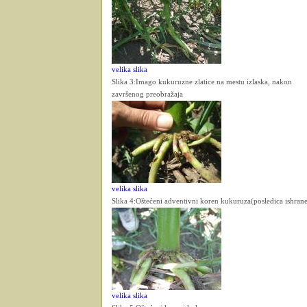
velika slika
Slika 3:Imago kukuruzne zlatice na mestu izlaska, nakon
završenog preobražaja
velika slika
Slika 4:Oštećeni adventivni koren kukuruza(posledica ishrane 
velika slika