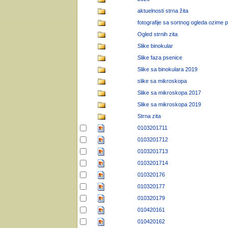
aktuelnosti strna žita
fotografije sa sortnog ogleda ozime 
Ogled strnih zita
Slike binokular
Slike faza psenice
Slike sa binokulara 2019
slike sa mikroskopa
Slike sa mikroskopa 2017
Slike sa mikroskopa 2019
Strna zita
0103201711
0103201712
0103201713
0103201714
010320176
010320177
010320179
010420161
010420162