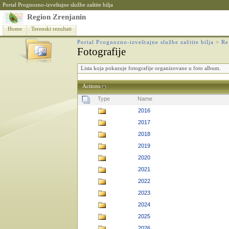
Portal Prognozno-izveštajne službe zaštite bilja
Region Zrenjanin
Home
Terenski rezultati
Portal Prognozno-izveštajne službe zaštite bilja
>
Re
Fotografije
Lista koja pokazuje fotografije organizovane u foto album.
Actions
Type
Name
2016
2017
2018
2019
2020
2021
2022
2023
2024
2025
2026