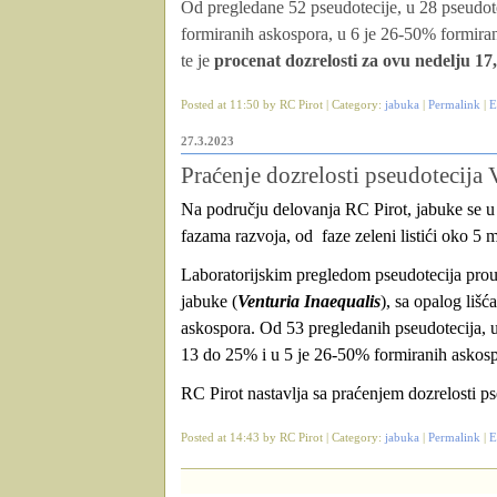
Od pregledane 52 pseudotecije, u 28 pseudot
formiranih askospora, u 6 je 26-50% formira
te je
procenat dozrelosti za ovu nedelju 17,
Posted at 11:50 by RC Pirot | Category:
jabuka
|
Permalink
|
E
27.3.2023
Praćenje dozrelosti pseudotecija 
Na području delovanja RC Pirot, jabuke se u za
fazama razvoja, od
faze zeleni listići oko 5 
Laboratorijskim pregledom pseudotecija prou
jabuke (
Venturia Inaequalis
), sa opalog lišća
askospora. Od 53 pregledanih pseudotecija, 
13 do 25% i u 5 je 26-50% formiranih askospo
RC Pirot nastavlja sa praćenjem dozrelosti 
Posted at 14:43 by RC Pirot | Category:
jabuka
|
Permalink
|
E