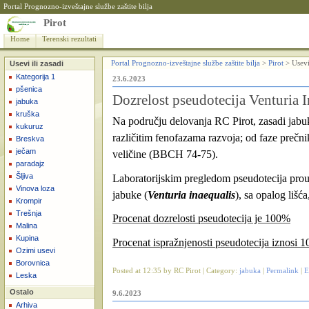
Portal Prognozno-izveštajne službe zaštite bilja
Pirot
Home
Terenski rezultati
Usevi ili zasadi
Portal Prognozno-izveštajne službe zaštite bilja
>
Pirot
>
Usevi
Kategorija 1
23.6.2023
pšenica
Dozrelost pseudotecija Venturia I
jabuka
kruška
Na području delovanja RC Pirot, zasadi jabuke
kukuruz
različitim fenofazama razvoja; od faze prečn
Breskva
ječam
veličine (BBCH 74-75).
paradajz
Šljiva
Laboratorijskim pregledom pseudotecija prou
Vinova loza
jabuke (
Venturia inaequalis
), sa opalog lišća
Krompir
Trešnja
Procenat dozrelosti pseudotecija je 100%
Malina
Kupina
Procenat ispražnjenosti pseudotecija iz
Ozimi usevi
Borovnica
Posted at 12:35 by RC Pirot | Category:
jabuka
|
Permalink
|
E
Leska
Ostalo
9.6.2023
Arhiva