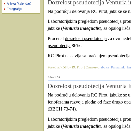
Dozrelost pseudotecija Venturia i
Arhiva (kalendar)
Fotografije
Na području delovanja RC Pirot, jabuke se 
Laboratorijskim pregledom pseudotecija prou
jabuke (
Venturia inaequalis
), sa opalog lišća
Procenat
dozrelosti pseudotecija
za ovu nedel
pseudotecija
86% .
RC Pirot nastavlja sa praćenjem pseudotecij
Posted at 7:58 by RC Pirot | Category:
jabuka
|
Permalink
|
Em
3.6.2023
Dozrelost pseudotecija Venturia I
Na području delovanja RC Pirot, jabuke se u za
fenofazama razvoja ploda; od faze drugo op
(BBCH 73-74).
Laboratorijskim pregledom pseudotecija prou
jabuke (
Venturia inaequalis
), sa opalog lišća