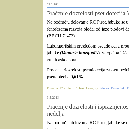
11.5.2023
Praćenje dozrelosti pseudotecija V
Na području delovanja RC Pirot, jabuke se u za
fenofazama razvoja ploda; od faze plodovi d
(BBCH 71-72).
Laboratorijskim pregledom pseudotecija prou
jabuke (
Venturia inaequalis
), sa opalog lišća
zrelih askospora.
Procenat
dozrelosti
pseudotecija za ovu nedel
pseudotecija
9,61%
.
Posted at 12:28 by RC Pirot | Category:
jabuka
|
Permalink
|
E
3.5.2023
Praćenje dozrelosti i ispražnjenos
nedelja
Na području delovanja RC Pirot, jabuke se u za