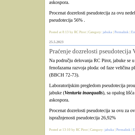
askospora.
Procenat dozrelosti pseudotecija za ovu nedel
pseudotecija 56% .
Posted at 8:13 by RC Pirot | Category:
jabuka
|
Permalink
|
Em
25.5.2023
Praćenje dozrelosti pseudotecija 
Na području delovanja RC Pirot, jabuke se u za
fenofazama razvoja ploda: od faze veličina 
(BBCH 72-73).
Laboratorijskim pregledom pseudotecija prou
jabuke (
Venturia inaequalis
), sa opalog lišća
askospora.
Procenat dozrelosti pseudotecija
за ovu
za ov
ispražnjenosti pseudotecija
26,92
%
Posted at 13:10 by RC Pirot | Category:
jabuka
|
Permalink
|
E