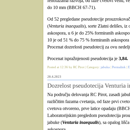
fenofazama razvoja, od faze cvetovi venu, već
do 10 mm (BBCH 67-71).
Od 52 pregledane pseudotecije prouzrokovača
(
Venturia inaequalis
), sorte Zlatni delišes, i
askospora, u 6 je do 25% formiranih askospo
10 je od 51 % do 75 % formiranih askospora 
Procenat dozrelosti pseudotecij za ovu nedel
Procenat ispražnjenosti pseudotecija je
3,84.
Posted at 12:36 by RC Pirot | Category:
jabuka
|
Permalink
|
E
20.4.2023
Dozrelost pseudotecija Venturia i
Na području delovanja RC Pirot, zasadi jabuka
različitim fazama cvetanja, od faze prvi cve
cvetova otvoreno, prve latice opadaju (BBC
Laboratorijskim pregledom pseudotecija prou
jabuke (
Venturia inaequalis
), sa opalog lišća
askospora.