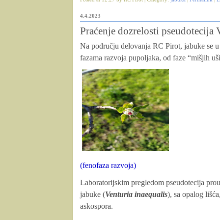
4.4.2023
Praćenje dozrelosti pseudotecija 
Na području delovanja RC Pirot, jabuke se u za
fazama razvoja pupoljaka, od faze “mišjih u
(fenofaza razvoja)
Laboratorijskim pregledom pseudotecija prou
jabuke (
Venturia inaequalis
), sa opalog lišća
askospora.