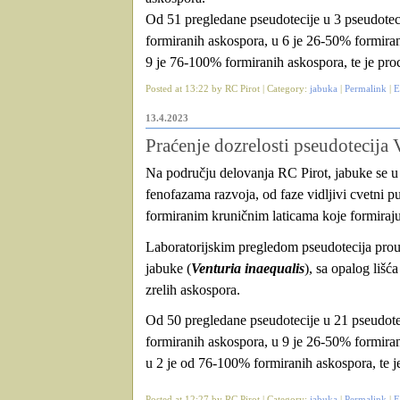
Od 51 pregledane pseudotecije u 3 pseudotec
formiranih askospora, u 6 je 26-50% formiran
9 je 76-100% formiranih askospora, te je pro
Posted at 13:22 by RC Pirot | Category:
jabuka
|
Permalink
|
E
13.4.2023
Praćenje dozrelosti pseudotecija V
Na području delovanja RC Pirot, jabuke se u za
fenofazama razvoja, od faze vidljivi cvetni p
formiranim kruničnim laticama koje formira
Laboratorijskim pregledom pseudotecija prou
jabuke (
Venturia inaequalis
), sa opalog lišća
zrelih askospora.
Od 50 pregledane pseudotecije u 21 pseudote
formiranih askospora, u 9 je 26-50% formira
u 2 je od 76-100% formiranih askospora, te 
Posted at 12:27 by RC Pirot | Category:
jabuka
|
Permalink
|
E