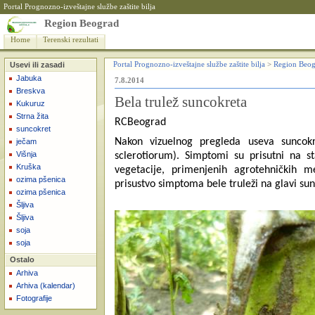
Portal Prognozno-izveštajne službe zaštite bilja
Region Beograd
Home
Terenski rezultati
Usevi ili zasadi
Portal Prognozno-izveštajne službe zaštite bilja
>
Region Beog
Jabuka
7.8.2014
Breskva
Bela trulež suncokreta
Kukuruz
Strna žita
RCBeograd
suncokret
Nakon vizuelnog pregleda useva suncokre
ječam
Višnja
sclerotiorum). Simptomi su prisutni na s
Kruška
vegetacije, primenjenih agrotehničkih me
ozima pšenica
prisustvo simptoma bele truleži na glavi su
ozima pšenica
Šljiva
Šljiva
soja
soja
Ostalo
Arhiva
Arhiva (kalendar)
Fotografije