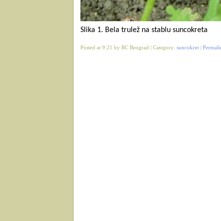
Slika 1. Bela trulež na stablu suncokreta
Posted at 9:21 by RC Beograd | Category:
suncokret
|
Permali