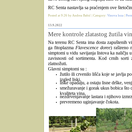
R
C Senta nastavlja sa praćenjem ove štetočin
Posted at 9:26 by Andrea Babić | Category:
Vinova loza
|
Perm
13.9.2022
Mere kontrole zlatastog žutila vi
Na
terenu RC Senta ima dosta zapuštenih vin
ga fitoplazma
Flavescence doree
) rašireno
simptomi u vidu savijanja listova ka naličju u v
zavisnosti od sortimenta. Kod crnih sorti z
zlatnožuti.
Glavni simptomi su :
žutilo ili crvenilo lišća koje se javlja 
izgled liski,
liske opadaju, a ostaju lisne drške, ven
smežuravanje i gorak ukus bobica što 
kvaliteta vina,
nezdrvenjavanje lastara i njihovo izmr
prevremeno uginjavanje čokota.