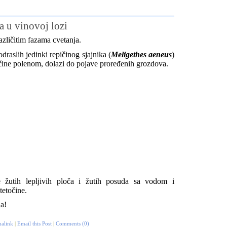
a u vinovoj lozi
azličitim fazama cvetanja.
raslih jedinki repičinog sjajnika (
Meligethes aeneus
)
čine polenom, dolazi do pojave proređenih grozdova.
e žutih lepljivih ploča i žutih posuda sa vodom i
tetočine.
da!
alink
|
Email this Post
|
Comments (0)