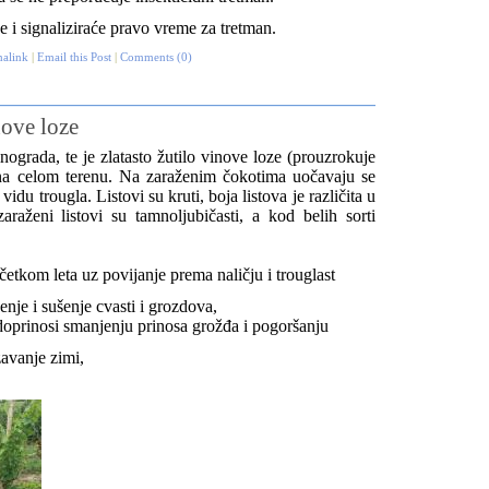
e i signaliziraće pravo vreme za tretman.
alink
|
Email this Post
|
Comments (0)
nove loze
ograda, te je zlatasto žutilo vinove loze
(prouzrokuje
 na celom terenu.
Na zaraženim čokotima uočavaju se
idu trougla. Listovi su kruti, boja listova je različita u
araženi listovi su tamnoljubičasti, a kod belih sorti
početkom leta uz povijanje prema naličju i trouglast
jenje i sušenje cvasti i grozdova,
doprinosi smanjenju prinosa grožđa i pogoršanju
zavanje zimi,