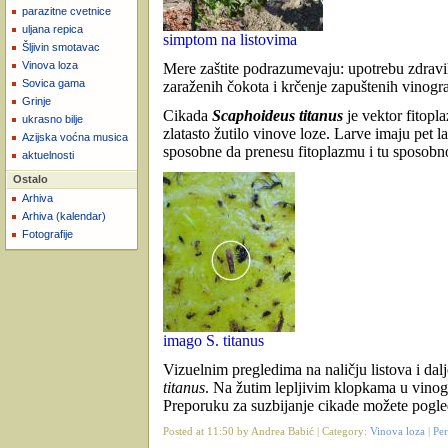
parazitne cvetnice
uljana repica
simptom na listovima
Šljivin smotavac
Vinova loza
Mere zaštite podrazumevaju: upotrebu zdravih
Sovica gama
zaraženih čokota i krčenje zapuštenih vinogra
Grinje
Cikada
Scaphoideus titanus
je vektor fitop
ukrasno bilje
zlatasto žutilo vinove loze.
Larve imaju pet la
Azijska voćna musica
sposobne da prenesu fitoplazmu i tu sposobno
aktuelnosti
Ostalo
Arhiva
Arhiva (kalendar)
Fotografije
imago S. titanus
Vizuelnim pregledima na naličju listova i dalj
titanus
. Na žutim lepljivim klopkama u vinogr
Preporuku za suzbijanje cikade možete pogle
Posted at 11:50 by Andrea Babić | Category:
Vinova loza
|
Pe