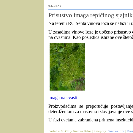
9.6.2023
Prisustvo imaga repičinog sjajnik
Na terenu RC Senta
vinova loza se nalazi u r
U zasadima vinove loze je uočeno prisustvo od
na cvastima.
Kao posledica ishrane ove šteto
imaga na cvasti
Proizvođačima se preporučuje postavljanj
deterdžentom za masovno izlovljavanje ove š
U fazi cvetanja zabranjena primena insektici
Posted at 9:39 by Andrea Babić | Category:
Vinova loza
|
Perm