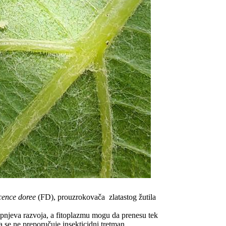
cence doree
(FD), prouzrokovača zlatastog žutila
pnjeva razvoja, a fitoplazmu mogu da prenesu tek
a se ne preporučuje insekticidni tretman.