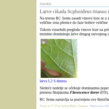
23.6.2023
Larve cikada Scphoideus titanus 
Na terenu RC Senta zasadi vinove loze se u 
veličine zrna pšenice do faze bobice veliči
Tokom vizuelnih pregleda vinove loze na pri
trenutno dominiraju larve drugog razvojnog s
larva L2 S.titanus
Sledeće nedelje se očekuje dominantna pojava
prenesu fitoplazmu
Flavescence doree
(FD)
RC Senta nastavlja sa praćenjem ove štetočine
Posted at 17:53 by Andrea Babić | Category:
Vinova loza
|
Pe