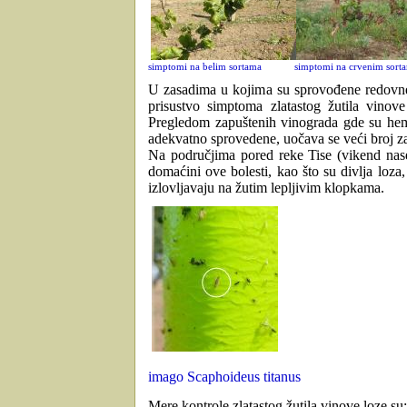
simptomi na belim sortama
simptomi na crvenim sort
U zasadima u kojima su sprovođene redovne
prisustvo simptoma zlatastog žutila vinov
Pregledom zapuštenih vinograda gde su hemij
adekvatno sprovedene, uočava se veći broj z
Na područjima pored reke Tise (vikend nase
domaćini ove bolesti, kao što su divlja loza
izlovljavaju na žutim lepljivim klopkama.
imago Scaphoideus titanus
Mere kontrole zlatastog žutila vinove loze su