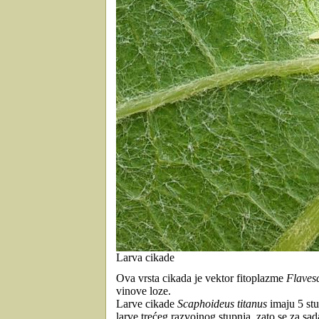
Larva cikade
Ova vrsta cikada je vektor fitoplazme
Flaves
vinove loze.
Larve cikade
Scaphoideus titanus
imaju 5 stu
larve trećeg razvojnog stupnja, zato se za sad