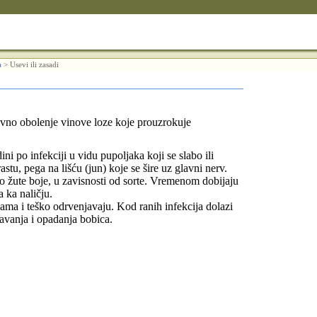
a
>
Usevi ili zasadi
tivno obolenje vinove loze koje prouzrokuje
ni po infekciji u vidu pupoljaka koji se slabo ili
rastu, pega na lišću (jun) koje se šire uz glavni nerv.
tno žute boje, u zavisnosti od sorte. Vremenom dobijaju
a ka naličju.
ulama i teško odrvenjavaju. Kod ranih infekcija dolazi
avanja i opadanja bobica.