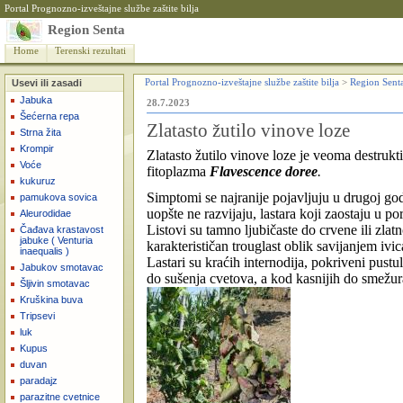
Portal Prognozno-izveštajne službe zaštite bilja
Region Senta
Home
Terenski rezultati
Usevi ili zasadi
Portal Prognozno-izveštajne službe zaštite bilja
>
Region Sent
Jabuka
28.7.2023
Šećerna repa
Zlatasto žutilo vinove loze
Strna žita
Krompir
Zlatasto žutilo vinove loze je veoma destruk
Voće
fitoplazma
Flavescence doree
.
kukuruz
Simptomi se najranije pojavljuju u drugoj godi
pamukova sovica
uopšte ne razvijaju, lastara koji zaostaju u po
Aleurodidae
Listovi su tamno ljubičaste do crvene ili zla
Čađava krastavost
jabuke ( Venturia
karakterističan trouglast oblik savijanjem ivic
inaequalis )
Lastari su kraćih internodija, pokriveni pust
Jabukov smotavac
do sušenja cvetova, a kod kasnijih do smežur
Šljivin smotavac
Kruškina buva
Tripsevi
luk
Kupus
duvan
paradajz
parazitne cvetnice