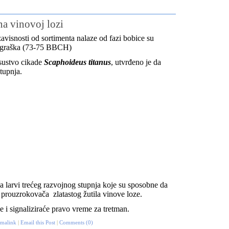
na vinovoj lozi
zavisnosti od sortimenta nalaze od
fazi bobice su
ne graška (73-75 BBCH)
sustvo cikade
Scaphoideus titanus
, utvrđeno je da
tupnja.
 larvi trećeg razvojnog stupnja koje su sposobne da
,
prouzrokovača zlatastog žutila vinove loze.
 i signaliziraće pravo vreme za tretman.
rmalink
|
Email this Post
|
Comments (0)