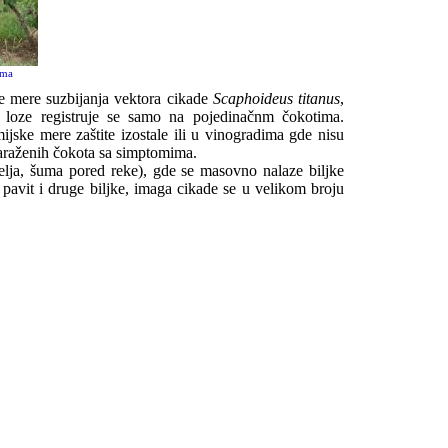
ama
 mere suzbijanja vektora cikade
Scaphoideus titanus
,
e loze registruje se samo na pojedinačnm čokotima.
ske mere zaštite izostale ili u vinogradima gde nisu
araženih čokota sa simptomima.
lja, šuma pored reke), gde se masovno nalaze biljke
, pavit i druge biljke, imaga cikade se u velikom broju
: