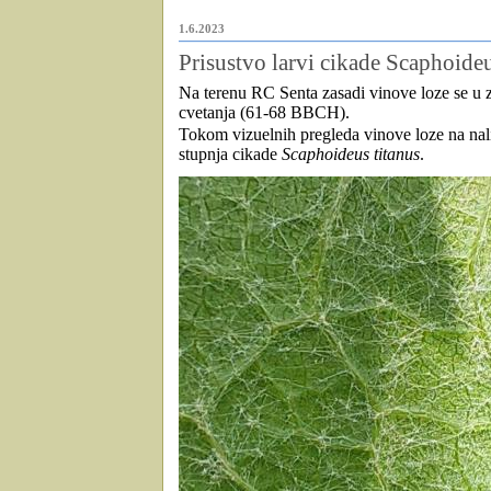
1.6.2023
Prisustvo larvi cikade Scaphoide
Na terenu RC Senta zasadi vinove loze se u z
cvetanja (61-68 BBCH).
Tokom vizuelnih pregleda vinove loze na nali
stupnja cikade
Scaphoideus titanus
.