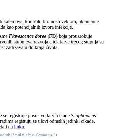
 kalemova, kontrolu brojnosti vektora, uklanjanje
da kao potencijalnih izvora infekcije.
lazme
Flavescence doree
(FD)
koja prouzrokuje
rvenih stupnjeva razvoja,a tek larve trećeg stupnja su
st zadržavaju do kraja života.
e se registruje prisustvo larvi cikade
Scaphoideus
adima registuju se ulovi odraslih jedinki cikade.
dati
na linku.
rmalink
|
Email this Post
|
Comments (0)