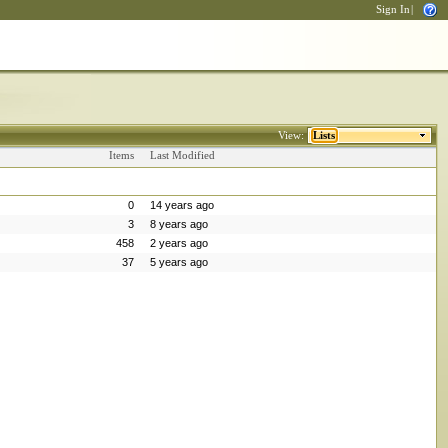
Sign In
|
View:
Lists
Items
Last Modified
0
14 years ago
3
8 years ago
458
2 years ago
37
5 years ago