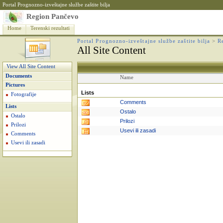
Portal Prognozno-izveštajne službe zaštite bilja
Region Pančevo
Home
Terenski rezultati
Portal Prognozno-izveštajne službe zaštite bilja
>
R
All Site Content
View All Site Content
Documents
Name
Pictures
Lists
Fotografije
Comments
Lists
Ostalo
Ostalo
Prilozi
Prilozi
Usevi ili zasadi
Comments
Usevi ili zasadi