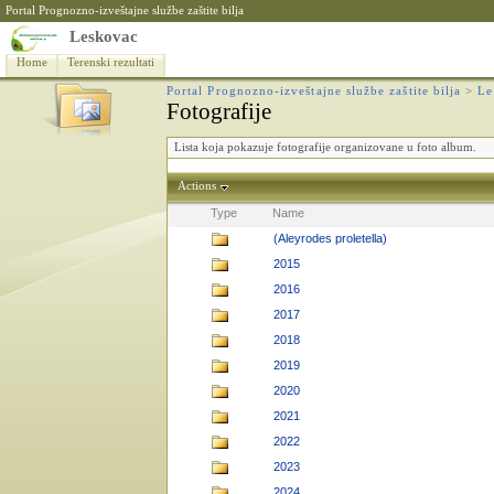
Portal Prognozno-izveštajne službe zaštite bilja
Leskovac
Home
Terenski rezultati
Portal Prognozno-izveštajne službe zaštite bilja
>
Le
Fotografije
Lista koja pokazuje fotografije organizovane u foto album.
Actions
Type
Name
(Aleyrodes proletella)
2015
2016
2017
2018
2019
2020
2021
2022
2023
2024