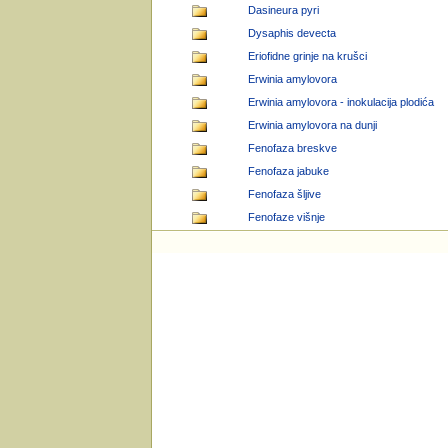
Dasineura pyri
Dysaphis devecta
Eriofidne grinje na krušci
Erwinia amylovora
Erwinia amylovora - inokulacija plodića
Erwinia amylovora na dunji
Fenofaza breskve
Fenofaza jabuke
Fenofaza šljive
Fenofaze višnje