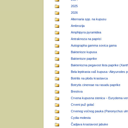
2025
2026
Alternaria spp. na kupusu
Ambrozija
Amphipyra pyramidea
Antraknoza na paprici
Autographa gamma sovica gama
Bakterioze kupusa
Bakterioze paprike
Bakteriozna pegavost lista paprike (Xan
Bela leptirasta vaš kupusa -Aleyurodes pr
Botritis na plodu krastavca
Botrytis cinereae na rasadu paprike
Breskva
Crvena kupusna stenica – Eurydema ven
Crveni puž golać
Crvenog voćnog pauka (Panonychus ulm
Cydia molesta
Čadjava krastavost jabuke