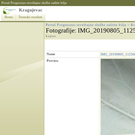
Portal Prognozno-izveštajne službe zaštite bilja
Kragujevac
Home
Terenski rezultati
Portal Prognozno-izveštajne službe zaštite bilja
>
Kr
Fotografije
: IMG_20190805_112
kupus
Name
IMG_20190805_11250
Preview