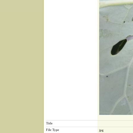
Title
File Type
jpg