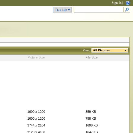
Sign In
|
View:
All Pictures
Picture Size
File Size
1600 x 1200
359 KB
1600 x 1200
758 KB
3744 x 2104
1698 KB
3120 x 4160
1647 KB