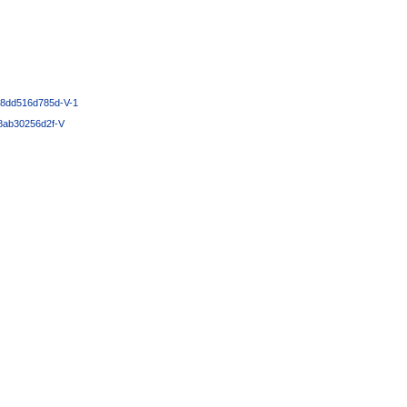
8dd516d785d-V-1
8ab30256d2f-V