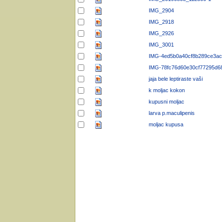
IMG_2904
IMG_2918
IMG_2926
IMG_3001
IMG-4ed5b0a40cf8b289ce3ac
IMG-78fc76d60e30cf77295d6
jaja bele leptiraste vaši
k moljac kokon
kupusni moljac
larva p.maculipenis
moljac kupusa