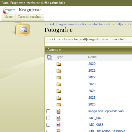
Portal Prognozno-izveštajne službe zaštite bilja
Kragujevac
Home
Terenski rezultati
Portal Prognozno-izveštajne službe zaštite bilja
>
Kr
Fotografije
Lista koja pokazuje fotografije organizovane u foto album.
Actions
Type
Name
2020
2021
2022
2023
2024
2025
2026
imago bele leptiraste vaši
IMG_0070
IMG_0083
IMG_20190805_112500-1