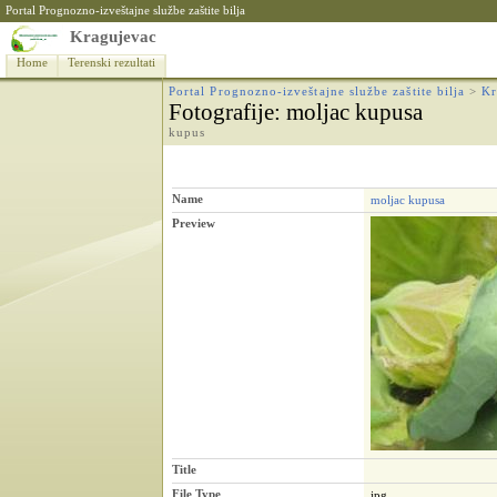
Portal Prognozno-izveštajne službe zaštite bilja
Kragujevac
Home
Terenski rezultati
Portal Prognozno-izveštajne službe zaštite bilja
>
Kr
Fotografije
: moljac kupusa
kupus
Name
moljac kupusa
Preview
Title
File Type
jpg