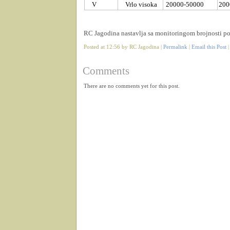
V
Vrlo visoka
20000-50000
200
RC Jagodina nastavlja sa monitoringom brojnosti po
Posted at 12:56 by RC Jagodina |
Permalink
|
Email this Post
Comments
There are no comments yet for this post.