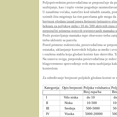
Poljoprivrednim proizvođačima se preporučuje da preg
suzbijanje, kao i toplo vreme pogoduje razmnožavan
U zasadima voćaka, naročito kod mladih zasada, pome
ozimih žita migriraju ka tim parcelama gde mogu da n
brojnost glodara iznad praga štetnosti (prisustvo glod
hektaru za poljskog miša i 10 do 500 aktivnih rupa 
preporučiti primena gotovih registrovanih mam
aka u
Posle postavljanja mamaka rupe obavezno treba zatrpa
treba ukloniti sa parcela.
Pored primene rodenticida, proizvođačima se preporu
ostataka, uklanjanje korovskih biljaka sa međa i uvra
i osušena stabla koja glodari koriste kao skrovišta. 
Na osnovu svega, preporuka proizvođačima je redovno
blagovremeno sprovođenje svih mera suzbijanja kako b
kontrolom.
Za određivanje brojnosti poljskih glodara koristi se 
Kategorija
Opis brojnosti
Poljska voluharica
Polj
Broj rupa/ha
Bro
I
Vrlo niska
do 10
do
II
Niska
10-500
10
III
Srednja
500-5000
50
IV
Visoka
5000-20000
500