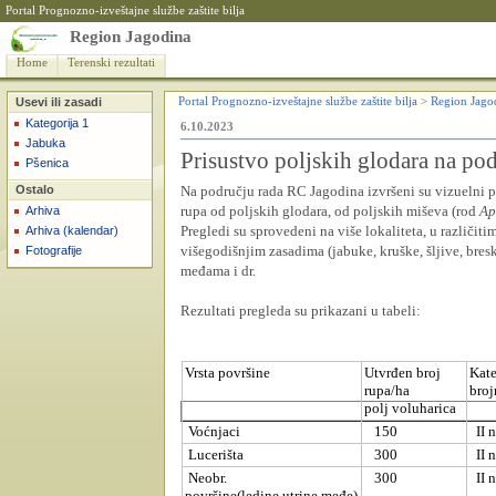
Portal Prognozno-izveštajne službe zaštite bilja
Region Jagodina
Home
Terenski rezultati
Usevi ili zasadi
Portal Prognozno-izveštajne službe zaštite bilja
>
Region Jago
Kategorija 1
6.10.2023
Jabuka
Prisustvo poljskih glodara na po
Pšenica
Ostalo
Na području rada RC Jagodina izvršeni su vizuelni pr
rupa od poljskih glodara, od poljskih miševa (rod
Ap
Arhiva
Pregledi su sprovedeni na više lokaliteta, u različiti
Arhiva (kalendar)
višegodišnjim zasadima (jabuke, kruške, šljive, bresk
Fotografije
međama i dr.
Rezultati pregleda su prikazani u tabeli:
Vrsta površine
Utvrđen broj
Kate
rupa/ha
broj
polj voluharica
Voćnjaci
150
II n
Lucerišta
300
II n
Neobr.
300
II n
površine(ledine,utrine,međe)