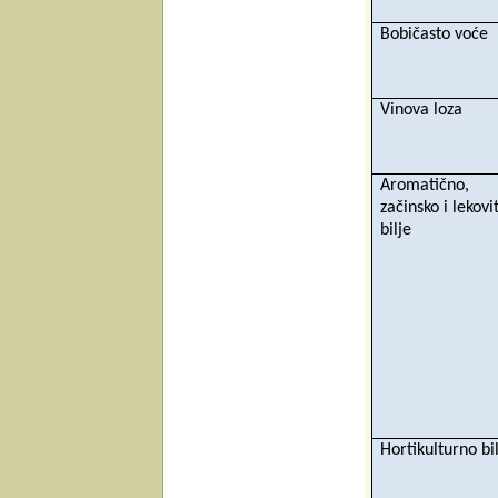
Bobičasto voće
Vinova loza
Aromatično,
začinsko i lekovi
bilje
Hortikulturno bi