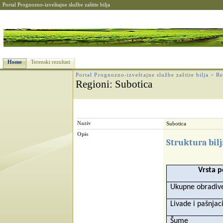
Portal Prognozno-izveštajne službe zaštite bilja
Home
Terenski rezultati
Portal Prognozno-izveštajne službe zaštite bilja
>
Re
Regioni
: Subotica
Naziv
Subotica
Opis
Struktura bil
Vrsta p
Ukupne obradive
Livade i pašnjac
Šume