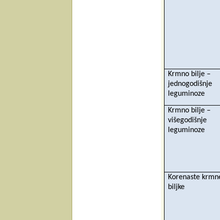
Krmno bilje –
jednogodišnje
leguminoze
Krmno bilje –
višegodišnje
leguminoze
Korenaste krmn
biljke