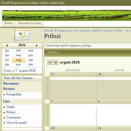
Portal Prognozno-izveštajne službe zaštite bilja
Home
Terenski rezultati
Portal Prognozno-izveštajne službe zaštite bilja
>
Lo
Prilozi
2026
Lista koja sadrži napisane priloge.
jan
feb
mar
Actions
apr
maj
jun
jul
avg
sep
avgust 2026
okt
nov
dec
ponedeljak
utorak
Today is
7. avgust 2026
27
28
View All Site Content
Documents
Pictures
Fotografije
Lists
3
4
Ostalo
Prilozi
Comments
Usevi ili zasadi
10
11