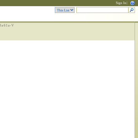
Sign In
|
3a61a-V