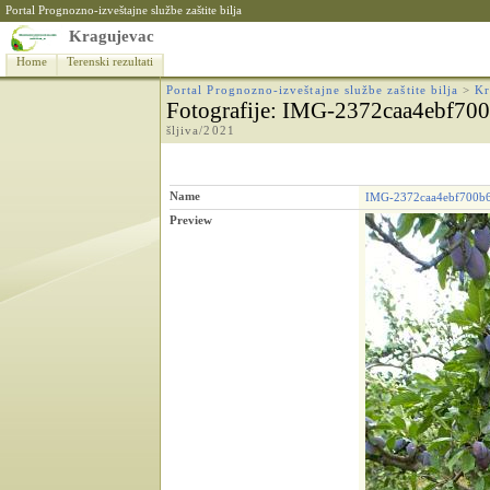
Portal Prognozno-izveštajne službe zaštite bilja
Kragujevac
Home
Terenski rezultati
Portal Prognozno-izveštajne službe zaštite bilja
>
Kr
Fotografije
: IMG-2372caa4ebf70
šljiva/2021
Name
IMG-2372caa4ebf700b
Preview