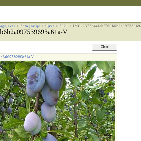
agujevac
>
Fotografije
>
šljiva
>
2021
>
IMG-2372caa4ebf700b6b2a09753969
0b6b2a097539693a61a-V
6b2a097539693a61a-V