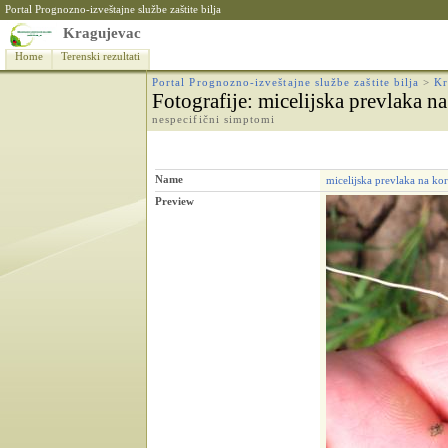
Portal Prognozno-izveštajne službe zaštite bilja
Kragujevac
Home
Terenski rezultati
Portal Prognozno-izveštajne službe zaštite bilja
>
Kr
Fotografije
: micelijska prevlaka n
nespecifični simptomi
Name
micelijska prevlaka na ko
Preview