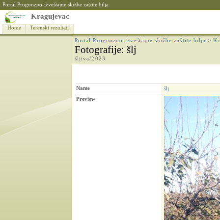
Portal Prognozno-izveštajne službe zaštite bilja
Kragujevac
Home
Terenski rezultati
Portal Prognozno-izveštajne službe zaštite bilja
>
Kr
Fotografije
: šlj
šljiva/2023
Name
šlj
Preview