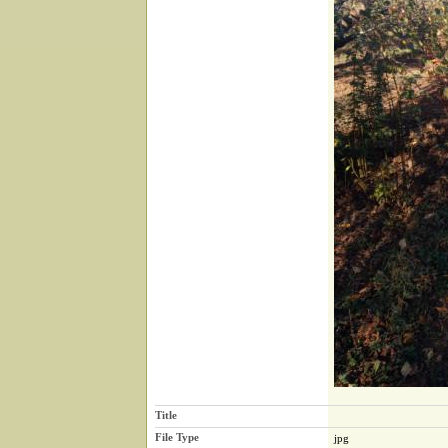
Title
File Type
jpg