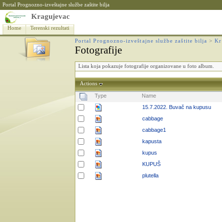
Portal Prognozno-izveštajne službe zaštite bilja
Kragujevac
Home
Terenski rezultati
Portal Prognozno-izveštajne službe zaštite bilja
>
Kr
Fotografije
Lista koja pokazuje fotografije organizovane u foto album.
Actions
Type
Name
15.7.2022. Buvač na kupusu
cabbage
cabbage1
kapusta
kupus
KUPUŠ
plutella