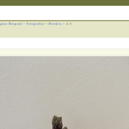
gion Beograd
>
Fotografije
>
Breskva
>
sl.4