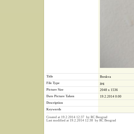
Title
Breskva
File Type
jpg
Picture Size
2048 x 1536
Date Picture Taken
19.2.2014 0:00
Description
Keywords
Created at 19.2.2014 12:37 by RC Beograd
Last modified at 19.2.2014 12:38 by RC Beograd