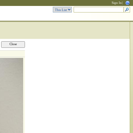
Sign In
|