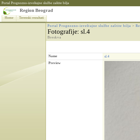
Portal Prognozno-izveštajne službe zaštite bilja
Region Beograd
Home
Terenski rezultati
Portal Prognozno-izveštajne službe zaštite bilja
>
Re
Fotografije
: sl.4
Breskva
Name
sl.4
Preview