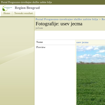
Portal Prognozno-izveštajne službe zaštite bilja
Region Beograd
Home
Terenski rezultati
Portal Prognozno-izveštajne službe zaštite bilja
>
Re
Fotografije
: usev jecma
ječam
Name
usev jecma
Preview