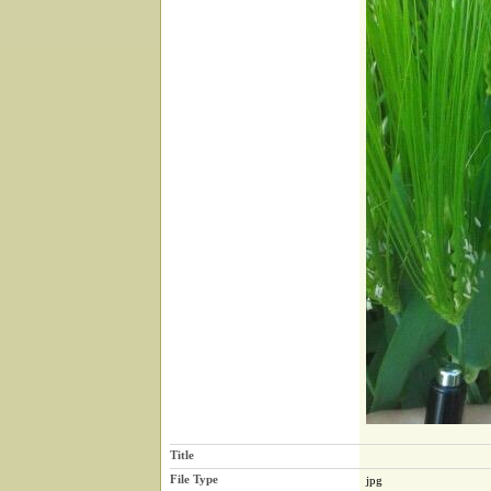
Title
File Type
jpg