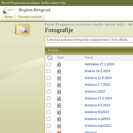
Portal Prognozno-izveštajne službe zaštite bilja
Region Beograd
Home
Terenski rezultati
Portal Prognozno-izveštajne službe zaštite bilja
>
Re
Fotografije
Lista koja pokazuje fotografije organizovane u foto album.
Actions
Type
Name
beli baloni 27.2.2024
brekva 24.5.2023
breskva 11.4.2023
breskva 2.7.2023
breskva 2024
breskva 27.2.2024
breskva 4.5.2023
breskva KD2023
breskva m.p2023
breskva mart2023
breskva