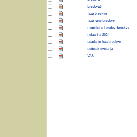
breskva5
faza breskve
faza rane breskve
mumificirani plodovi breskve
nektarina 2024
opadanje lista breskve
početak cvetanja
VASI