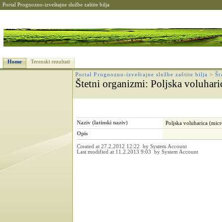
Portal Prognozno-izveštajne službe zaštite bilja
Home
Terenski rezultati
Portal Prognozno-izveštajne službe zaštite bilja
>
Št
Štetni organizmi
: Poljska voluhari
Naziv (latinski naziv)
Poljska voluharica (micr
Opis
Created at 27.2.2012 12:22 by System Account
Last modified at 11.2.2013 9:03 by System Account