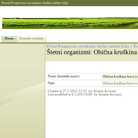
Portal Prognozno-izveštajne službe zaštite bilja
Home
Terenski rezultati
Portal Prognozno-izveštajne službe zaštite bilja
>
Št
Štetni organizmi
: Obična kruškina
Naziv (latinski naziv)
Obična kruškina buva (c
Opis
Obična kruškina buva (c
Created at 27.2.2012 12:22 by System Account
Last modified at 6.3.2013 8:09 by System Account