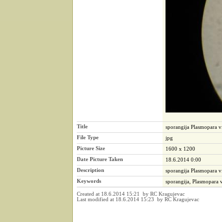
Title
sporangija Plasmopara v
File Type
jpg
Picture Size
1600 x 1200
Date Picture Taken
18.6.2014 0:00
Description
sporangija Plasmopara vi
Keywords
sporangija, Plasmopara v
Created at 18.6.2014 15:21 by RC Kragujevac
Last modified at 18.6.2014 15:23 by RC Kragujevac