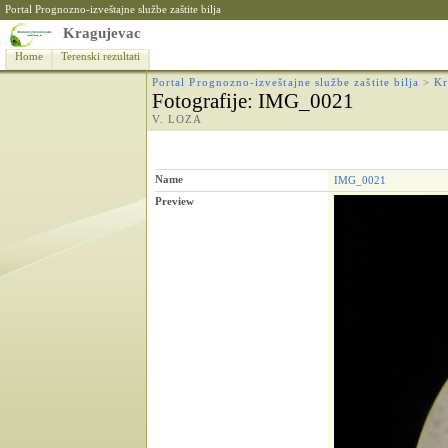
Portal Prognozno-izveštajne službe zaštite bilja
Kragujevac
Home
Terenski rezultati
Portal Prognozno-izveštajne službe zaštite bilja
>
Kr
Fotografije
: IMG_0021
V. LOZA
Name
IMG_0021
Preview