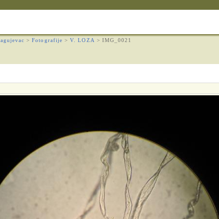
agujevac
>
Fotografije
>
V. LOZA
>
IMG_0021