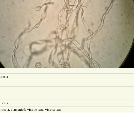
iticola
ticola
iticola, plamenjača vinove loze, vinova loza