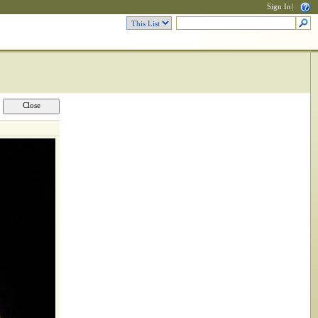
Sign In
|