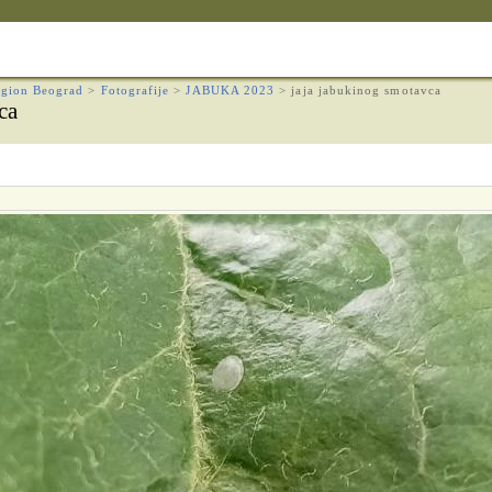
gion Beograd
>
Fotografije
>
JABUKA 2023
>
jaja jabukinog smotavca
ca