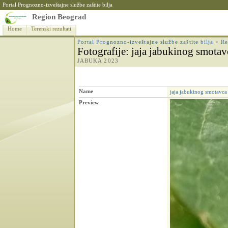
Portal Prognozno-izveštajne službe zaštite bilja
Region Beograd
Home
Terenski rezultati
Portal Prognozno-izveštajne službe zaštite bilja
>
Re
Fotografije
: jaja jabukinog smotav
JABUKA 2023
Name
jaja jabukinog smotavca
Preview