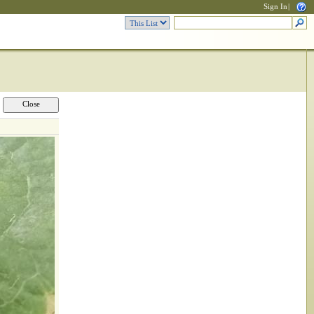
Sign In
|