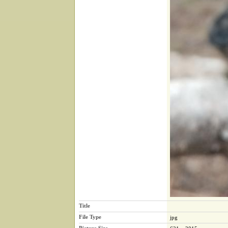
Title
File Type
jpg