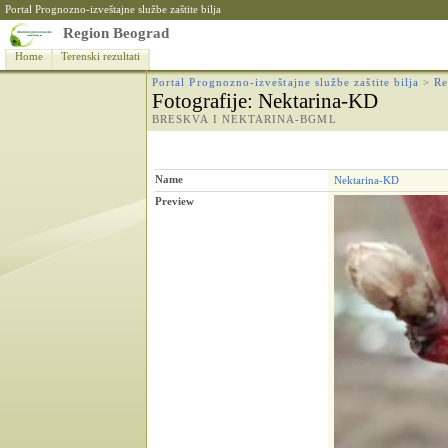
Portal Prognozno-izveštajne službe zaštite bilja
Region Beograd
Home
Terenski rezultati
Portal Prognozno-izveštajne službe zaštite bilja
>
Re
Fotografije
: Nektarina-KD
BRESKVA I NEKTARINA-BGML
Name
Nektarina-KD
Preview