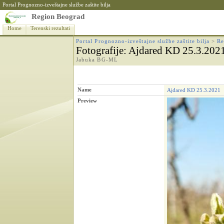
Portal Prognozno-izveštajne službe zaštite bilja
Region Beograd
Home
Terenski rezultati
Portal Prognozno-izveštajne službe zaštite bilja
>
Re
Fotografije
: Ajdared KD 25.3.202
Jabuka BG-ML
Name
Ajdared KD 25.3.2021
Preview