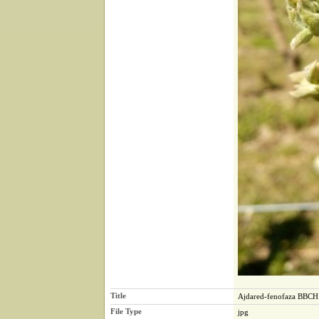
Title
Ajdared-fenofaza BBC
File Type
jpg