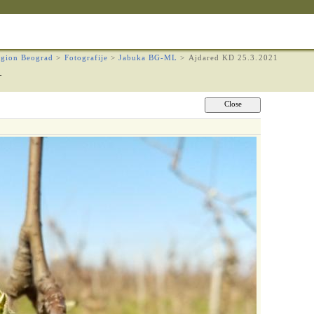
gion Beograd
>
Fotografije
>
Jabuka BG-ML
>
Ajdared KD 25.3.2021
1