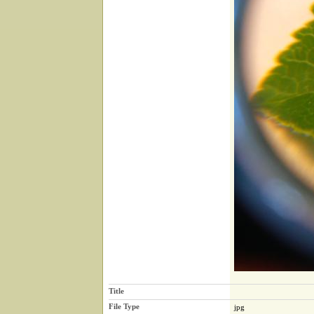
Title
File Type
jpg