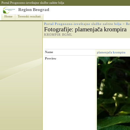
Portal Prognozno-izveštajne službe zaštite bilja
Region Beograd
Home
Terenski rezultati
Portal Prognozno-izveštajne službe zaštite bilja
>
Re
Fotografije
: plamenjača krompira
KROMPIR BGML
Name
plamenjača krompira
Preview