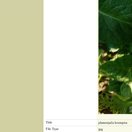
Title
plamenjača krompira
File Type
jpg